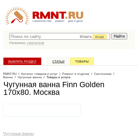
строительство
ремонт
дом и дача
Искать
везде
Например,
смесители
ВЫБРАТЬ РАЗДЕЛ
СТАТЬИ
ТОВАРЫ
КАТАЛОГ КОМПАНИЙ
RMNT.RU
/
Каталог товаров и услуг
/
Ремонт и отделка
/
Сантехника
/
Ванны
/
Чугунные ванны
/
Товары и услуги
Чугунная ванна Finn Golden
170x80
. Москва
Чугунные ванны