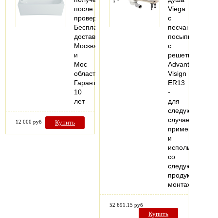
после
Viega
проверки
с
Бесплатная
песчаной
доставка
посыпкой,
Москва
с
и
решеткой
Мос
Advantix
область
Visign
Гарантия
ER13
10
-
лет
для
следующих
случаев
12 000 руб
Купить
применения
и
использования
со
следующей
продукцией:
монтаж…
52 691.15 руб
Купить