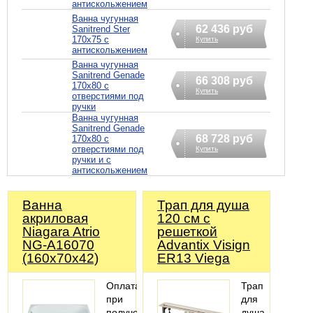
антискольжением
Ванна чугунная
62 436 руб
Sanitrend Ster
170х75 с
Купить
антискольжением
Ванна чугунная
Sanitrend Genade
66 308 руб
170х80 с
Купить
отверстиями под
ручки
Ванна чугунная
Sanitrend Genade
68 728 руб
170х80 с
отверстиями под
Купить
ручки и с
антискольжением
Ванна
Трап для душа
акриловая
120 см с
Niagara Atrio
решеткой
NG-A16070
Advantix Visign
(160х70х42)
ER13 Viega
Оплата
Трап
при
для
получении
душа