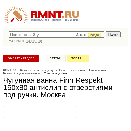
строительство
ремонт
дом и дача
Искать
везде
Например,
смесители
ВЫБРАТЬ РАЗДЕЛ
СТАТЬИ
ТОВАРЫ
КАТАЛОГ КОМПАНИЙ
RMNT.RU
/
Каталог товаров и услуг
/
Ремонт и отделка
/
Сантехника
/
Ванны
/
Чугунные ванны
/
Товары и услуги
Чугунная ванна Finn Respekt
160x80 антислип с отверстиями
под ручки
. Москва