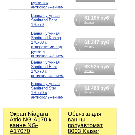
ручки и с
антискольжением
Ванна чугунная
61 105 руб
Sanitrend Echt
Купить
170х70
Ванна чугунная
Sanitrend Koning
61 347 руб
170х80 с
отверстиями под
Купить
ручки и
антискольжением
Ванна чугунная
63 525 руб
Sanitrend Echt
170х70 с
Купить
антискольжением
Ванна чугунная
61 468 руб
Sanitrend Ster
170х70 с
Купить
антискольжением
Экран Niagara
Обвязка для
Atrio NG-A170 к
ванны
ванне NG-
полуавтомат
A17070
8003 Kaiser