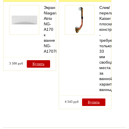
Экран
Слив/
Niagara
перелив
Atrio
Kaiser
NG-
плоская
A170
конструкция
к
-
ванне
требуется
NG-
только
A17070
33
мм
свободного
3 500 руб
Купить
места
за
ваннойТехниче
характеристик
ванныДля…
4 543 руб
Купить