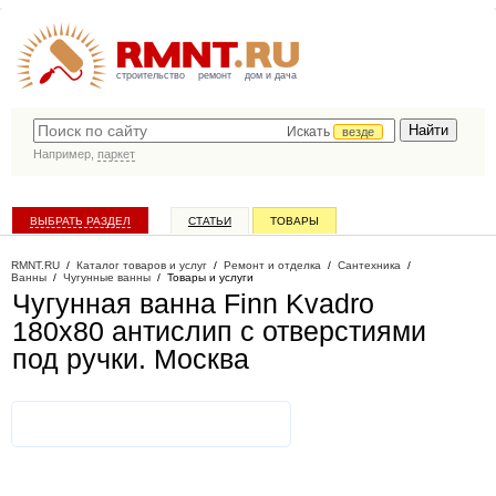
строительство
ремонт
дом и дача
Искать
везде
Например,
паркет
ВЫБРАТЬ РАЗДЕЛ
СТАТЬИ
ТОВАРЫ
КАТАЛОГ КОМПАНИЙ
RMNT.RU
/
Каталог товаров и услуг
/
Ремонт и отделка
/
Сантехника
/
Ванны
/
Чугунные ванны
/
Товары и услуги
Чугунная ванна Finn Kvadro
180х80 антислип с отверстиями
под ручки
. Москва