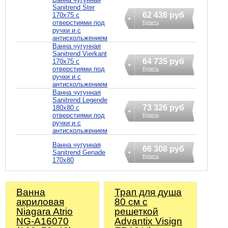
Sanitrend Ster
62 436 руб
170х75 с
отверстиями под
Купить
ручки и с
антискольжением
Ванна чугунная
Sanitrend Vierkant
64 735 руб
170х75 с
отверстиями под
Купить
ручки и с
антискольжением
Ванна чугунная
Sanitrend Legende
73 326 руб
180х80 с
отверстиями под
Купить
ручки и с
антискольжением
Ванна чугунная
66 308 руб
Sanitrend Genade
Купить
170х80
Ванна
Трап для душа
акриловая
80 см с
Niagara Atrio
решеткой
NG-A16070
Advantix Visign