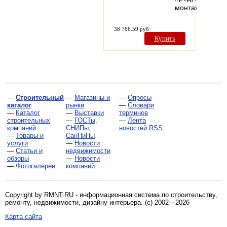
монтаж…
38 766.59 руб
Купить
—
Строительный
—
Магазины и
—
Опросы
каталог
рынки
—
Словари
—
Каталог
—
Выставки
терминов
строительных
—
ГОСТы,
—
Лента
компаний
СНИПы,
новостей RSS
—
Товары и
СанПиНы
услуги
—
Новости
—
Статьи и
недвижимости
обзоры
—
Новости
—
Фотогалереи
компаний
Copyright by RMNT.RU - информационная система по
строительству,
ремонту, недвижимости, дизайну интерьера
. (c) 2002—2026
Карта сайта