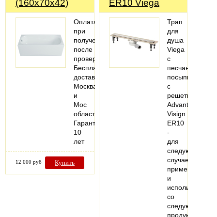
(160х70х42)
ER10 Viega
Оплата
Трап
при
для
получении
душа
после
Viega
проверки
с
Бесплатная
песчаной
доставка
посыпкой,
Москва
с
и
решеткой
Мос
Advantix
область
Visign
Гарантия
ER10
10
-
лет
для
следующих
случаев
12 000 руб
Купить
применения
и
использования
со
следующей
продукцией: