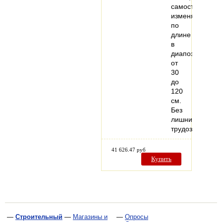
самостоятельн
изменяемый
по
длине
в
диапозоне
от
30
до
120
см.
Без
лишних
трудозатрат…
41 626.47 руб
Купить
—
Строительный
—
Магазины и
—
Опросы