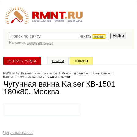
строительство
ремонт
дом и дача
Искать
везде
Например,
тепловые пушки
ВЫБРАТЬ РАЗДЕЛ
СТАТЬИ
ТОВАРЫ
КАТАЛОГ КОМПАНИЙ
RMNT.RU
/
Каталог товаров и услуг
/
Ремонт и отделка
/
Сантехника
/
Ванны
/
Чугунные ванны
/
Товары и услуги
Чугунная ванна Kaiser КВ-1501
180x80
. Москва
Чугунные ванны