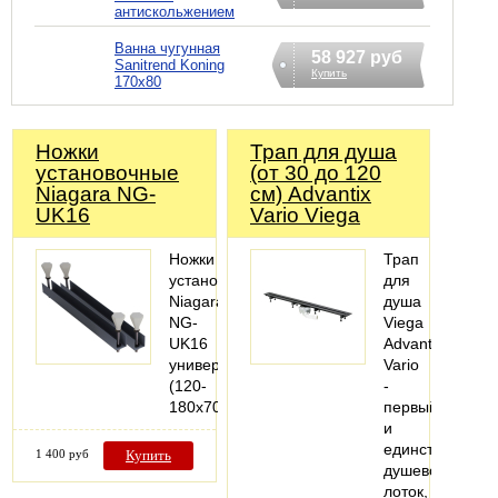
антискольжением
Ванна чугунная
58 927 руб
Sanitrend Koning
Купить
170х80
Ножки
Трап для душа
установочные
(от 30 до 120
Niagara NG-
см) Advantix
UK16
Vario Viega
Ножки
Трап
установочные
для
Niagara
душа
NG-
Viega
UK16
Advantix
универсал.
Vario
(120-
-
180х70см.)
первый
и
единственный
1 400 руб
Купить
душевой
лоток,