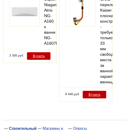
Niagara
перелив
Atrio
Kaiser
NG-
плоская
A160
конструкция
к
-
ванне
требуется
NG-
только
A16070
33
мм
свободного
3 300 руб
Купить
места
за
ваннойТехниче
характеристик
ванныДля…
6 446 руб
Купить
—
Строительный
—
Магазины и
—
Опросы