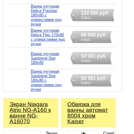
Ванна чугунная
Delice Prestige
122 000 руб
180x80 с
Купить
отверстиями под
ручки
Ванна чугунная
88 000 руб
Delice Flex 170x80
с отверстиями под
Купить
ручки
Ванна чугунная
92 081 руб
Sanitrend Ster
Купить
180х80
Ванна чугунная
Sanitrend Ster
92 081 руб
180х80 с
Купить
отверстиями под
ручки
Экран Niagara
Обвязка для
Atrio NG-A160 к
ванны автомат
ванне NG-
8004 хром
A16070
Kaiser
Экран
Слив/