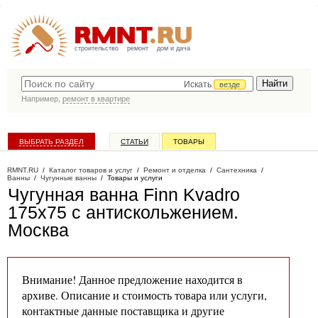
строительство
ремонт
дом и дача
Искать
везде
Например,
ремонт в квартире
ВЫБРАТЬ РАЗДЕЛ
СТАТЬИ
ТОВАРЫ
КАТАЛОГ КОМПАНИЙ
RMNT.RU
/
Каталог товаров и услуг
/
Ремонт и отделка
/
Сантехника
/
Ванны
/
Чугунные ванны
/
Товары и услуги
Чугунная ванна Finn Kvadro
175х75 с антискольжением
.
Москва
Внимание! Данное предложение находится в
архиве. Описание и стоимость товара или услуги,
контактные данные поставщика и другие