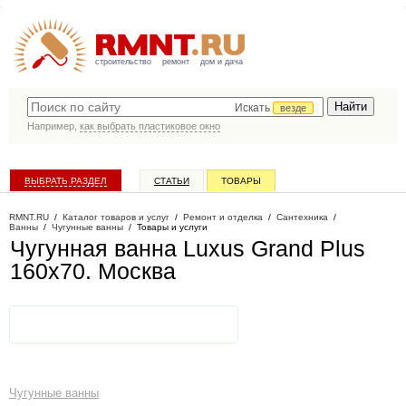
строительство
ремонт
дом и дача
Искать
везде
Например,
как выбрать пластиковое окно
ВЫБРАТЬ РАЗДЕЛ
СТАТЬИ
ТОВАРЫ
КАТАЛОГ КОМПАНИЙ
RMNT.RU
/
Каталог товаров и услуг
/
Ремонт и отделка
/
Сантехника
/
Ванны
/
Чугунные ванны
/
Товары и услуги
Чугунная ванна Luxus Grand Plus
160x70
. Москва
Чугунные ванны