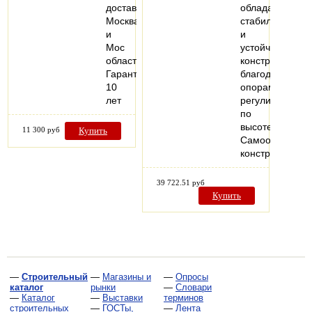
доставка
обладает
Москва
стабильной
и
и
Мос
устойчивой
область
конструкцией
Гарантия
благодаря
10
опорам,
лет
регулируемым
по
высоте.
11 300 руб
Купить
Самоочищающ
конструкция…
39 722.51 руб
Купить
—
Строительный
—
Магазины и
—
Опросы
каталог
рынки
—
Словари
—
Каталог
—
Выставки
терминов
строительных
—
ГОСТы,
—
Лента