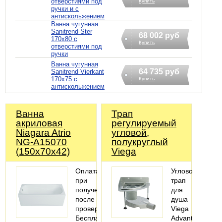
отверстиями под
Купить
ручки и с
антискольжением
Ванна чугунная
Sanitrend Ster
68 002 руб
170х80 с
Купить
отверстиями под
ручки
Ванна чугунная
64 735 руб
Sanitrend Vierkant
170х75 с
Купить
антискольжением
Ванна
Трап
акриловая
регулируемый
Niagara Atrio
угловой,
NG-A15070
полукруглый
(150х70х42)
Viega
Оплата
Угловой
при
трап
получении
для
после
душа
проверки
Viega
Бесплатная
Advantix