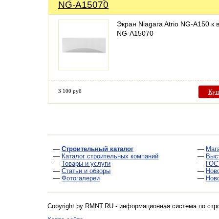
NG-A15070
Экран Niagara Atrio NG-A150 к 
NG-A15070
3 100 руб
Куп
—
Строительный каталог
—
Маг
—
Каталог строительных компаний
—
Выс
—
Товары и услуги
—
ГОС
—
Статьи и обзоры
—
Нов
—
Фотогалереи
—
Нов
Copyright by RMNT.RU - информационная система по
стр