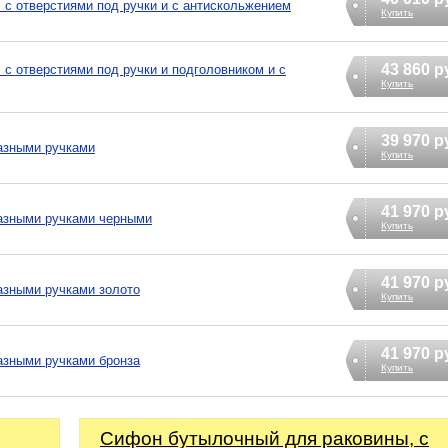
 с отверстиями под ручки и с антискольжением
Купить
43 860 р
 с отверстиями под ручки и подголовником и с
Купить
39 970 р
азными ручками
Купить
41 970 р
разными ручками черными
Купить
41 970 р
азными ручками золото
Купить
41 970 р
азными ручками бронза
Купить
Сифoн бyтылoчный для раковины, с