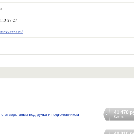
о
 113-27-27
antexvanna.ru/
41 470 р
 с отверстиями под ручки и подголовником
Купить
40 010 р