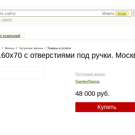
Искать
везде
р,
паркет
ОГ КОМПАНИЙ
а
/
Ванны
/
Чугунные ванны
/
Товары и услуги
160x70 с отверстиями под ручки
. Моск
Чугунные ванны
SantexVanna
48 000 руб.
Купить