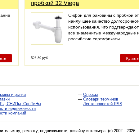
пробкой 32 Viega
ванне
Cифон для раковины с пробкой эт
наилучшее качество долгосрочног
использования, что подтверждают
все знаменитые международные 
российские сертификаты…
ить
528.80 руб
Купить
азины и рынки
—
Опросы
тавки
—
Словари терминов
Ты, СНИПы, СанПиНы
—
Лента новостей RSS
ости недвижимости
ости компаний
оительству, ремонту, недвижимости, дизайну интерьера
. (c) 2002—2026