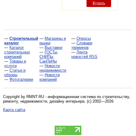
Купить
—
Строительный
—
Магазины и
—
Опросы
каталог
рынки
—
Словари
—
Каталог
—
Выставки
терминов
строительных
—
ГОСТы,
—
Лента
компаний
СНИПы,
новостей RSS
—
Товары и
СанПиНы
услуги
—
Новости
—
Статьи и
недвижимости
обзоры
—
Новости
—
Фотогалереи
компаний
Copyright by RMNT.RU - информационная система по
строительству,
ремонту, недвижимости, дизайну интерьера
. (c) 2002—2026
Карта сайта