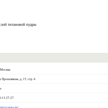
 слой титановой пудры
 Москва
Прошлякова, д. 15, стр. 6
о
 113-27-27
antexvanna.ru/