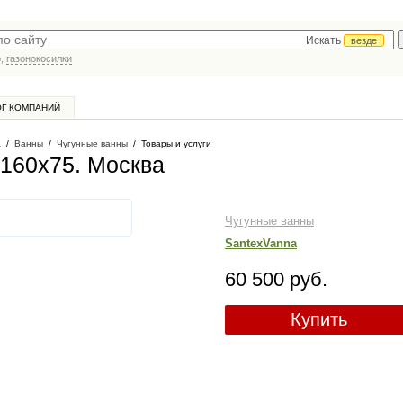
Искать
везде
р,
газонокосилки
ОГ КОМПАНИЙ
а
/
Ванны
/
Чугунные ванны
/
Товары и услуги
 160x75
. Москва
Чугунные ванны
SantexVanna
60 500 руб.
Купить