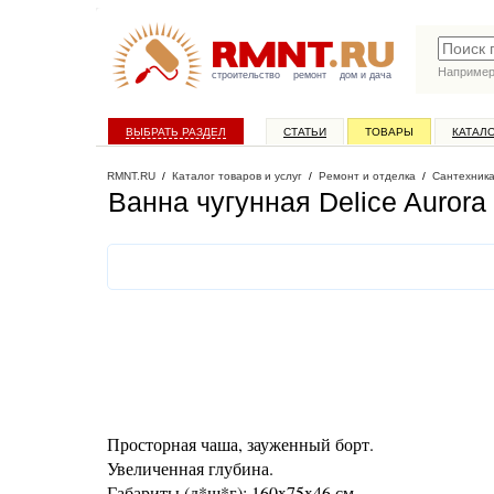
Наприме
строительство
ремонт
дом и дача
ВЫБРАТЬ РАЗДЕЛ
СТАТЬИ
ТОВАРЫ
КАТАЛ
RMNT.RU
/
Каталог товаров и услуг
/
Ремонт и отделка
/
Сантехник
Ванна чугунная Delice Aurora
Просторная чаша, зауженный борт.
Увеличенная глубина.
Габариты (д*ш*г): 160x75x46 см.