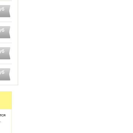
уб
уб
уб
уб
тся
.