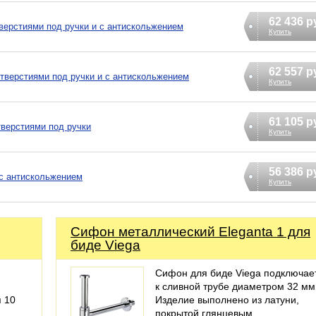
62 436 р
отверстиями под ручки и с антискольжением
Купить
62 557 р
отверстиями под ручки и с антискольжением
Купить
61 105 р
тверстиями под ручки
Купить
56 386 р
0 с антискольжением
Купить
Сифoн металлический Eleganta 1 для
биде Viega
Сифон для биде Viega подключае
к сливной трубе диаметром 32 мм
я 10
Изделие выполнено из латуни,
покрытой глянцевым