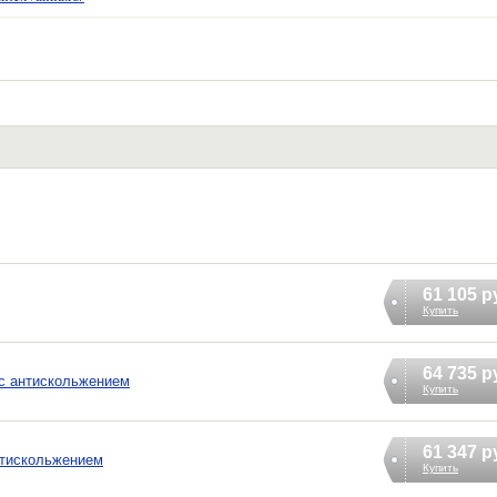
61 105 р
Купить
64 735 р
0 с антискольжением
Купить
61 347 р
антискольжением
Купить