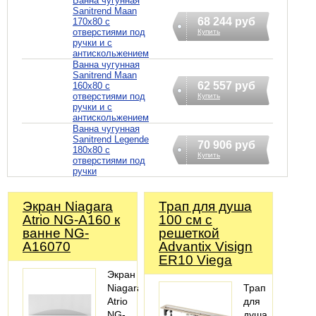
Ванна чугунная
Sanitrend Maan
68 244 руб
170х80 с
отверстиями под
Купить
ручки и с
антискольжением
Ванна чугунная
Sanitrend Maan
62 557 руб
160х80 с
отверстиями под
Купить
ручки и с
антискольжением
Ванна чугунная
Sanitrend Legende
70 906 руб
180х80 с
Купить
отверстиями под
ручки
Экран Niagara
Трап для душа
Atrio NG-A160 к
100 см с
ванне NG-
решеткой
A16070
Advantix Visign
ER10 Viega
Экран
Niagara
Трап
Atrio
для
NG-
душа