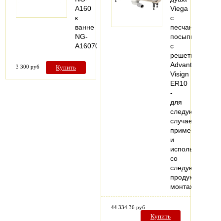
A160
Viega
к
с
ванне
песчаной
NG-
посыпкой,
A16070
с
решеткой
Advantix
3 300 руб
Купить
Visign
ER10
-
для
следующих
случаев
применения
и
использования
со
следующей
продукцией:
монтаж…
44 334.36 руб
Купить