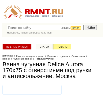
строительство
ремонт
дом и дача
Искать
везде
Например,
перепланировка квартиры
ВЫБРАТЬ РАЗДЕЛ
СТАТЬИ
ТОВАРЫ
КАТАЛОГ КОМПАНИЙ
RMNT.RU
/
Каталог товаров и услуг
/
Ремонт и отделка
/
Сантехника
/
Ванны
/
Чугунные ванны
/
Товары и услуги
Ванна чугунная Delice Aurora
170x75 с отверстиями под ручки
и антискольжение
. Москва