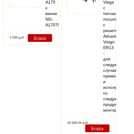
A170
Viega
к
с
ванне
песчаной
NG-
посыпкой,
A17070
с
решеткой
Advantix
3 500 руб
Купить
Visign
ER13
-
для
следующих
случаев
применения
и
использования
со
следующей
продукцией:
монтаж…
44 669.94 руб
Купить