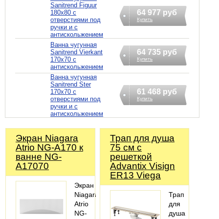
Sanitrend Figuur
64 977 руб
180х80 с
отверстиями под
Купить
ручки и с
антискольжением
Ванна чугунная
64 735 руб
Sanitrend Vierkant
170х70 с
Купить
антискольжением
Ванна чугунная
Sanitrend Ster
61 468 руб
170х70 с
отверстиями под
Купить
ручки и с
антискольжением
Экран Niagara
Трап для душа
Atrio NG-A170 к
75 см с
ванне NG-
решеткой
A17070
Advantix Visign
ER13 Viega
Экран
Niagara
Трап
Atrio
для
NG-
душа