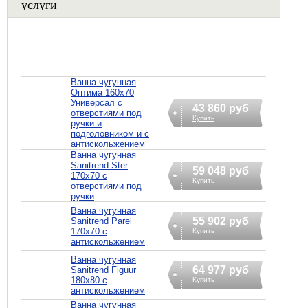
услуги
Ванна чугунная
Оптима 160х70
Универсал с
43 860 руб
отверстиями под
Купить
ручки и
подголовником и с
антискольжением
Ванна чугунная
Sanitrend Ster
59 048 руб
170х70 с
Купить
отверстиями под
ручки
Ванна чугунная
55 902 руб
Sanitrend Parel
170х70 с
Купить
антискольжением
Ванна чугунная
64 977 руб
Sanitrend Figuur
180х80 с
Купить
антискольжением
Ванна чугунная