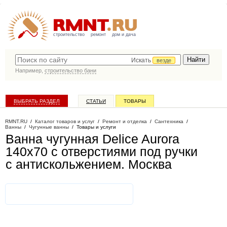
строительство
ремонт
дом и дача
Искать
везде
Например,
строительство бани
ВЫБРАТЬ РАЗДЕЛ
СТАТЬИ
ТОВАРЫ
КАТАЛОГ КОМПАНИЙ
RMNT.RU
/
Каталог товаров и услуг
/
Ремонт и отделка
/
Сантехника
/
Ванны
/
Чугунные ванны
/
Товары и услуги
Ванна чугунная Delice Aurora
140x70 с отверстиями под ручки
с антискольжением
. Москва