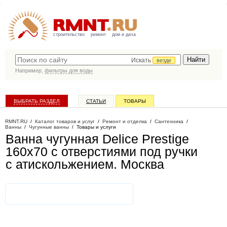
строительство
ремонт
дом и дача
Искать
везде
Например,
фильтры для воды
ВЫБРАТЬ РАЗДЕЛ
СТАТЬИ
ТОВАРЫ
КАТАЛОГ КОМПАНИЙ
RMNT.RU
/
Каталог товаров и услуг
/
Ремонт и отделка
/
Сантехника
/
Ванны
/
Чугунные ванны
/
Товары и услуги
Ванна чугунная Delice Prestige
160x70 с отверстиями под ручки
с атискольжением
. Москва