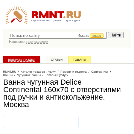
строительство
ремонт
дом и дача
Искать
везде
Например,
газонокосилки
ВЫБРАТЬ РАЗДЕЛ
СТАТЬИ
ТОВАРЫ
КАТАЛОГ КОМПАНИЙ
RMNT.RU
/
Каталог товаров и услуг
/
Ремонт и отделка
/
Сантехника
/
Ванны
/
Чугунные ванны
/
Товары и услуги
Ванна чугунная Delice
Continental 160x70 с отверстиями
под ручки и антискольжение
.
Москва