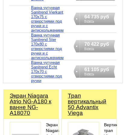
Ванна чугунная
Sanitrend Vierkant
64 735 руб
170х75 с
отверстиями под
Купить
ручки и с
антискольжением
Ванна чугунная
Sanitrend Ster
70 422 руб
170х80 с
отверстиями под
Купить
ручки и с
антискольжением
Ванна чугунная
Sanitrend Echt
61 105 руб
170х70 с
Купить
отверстиями под
ручки
Экран Niagara
Трап
Atrio NG-A180 к
вертикальный
ванне NG-
50 Advantix
A18070
Viega
Экран
Вертикальный
Niagara
трап