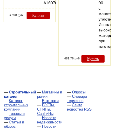
A16070
90
с
манжетным
3 300 руб
Купить
уплотнением.
Использование
высококачеств
материалов
при
изготовлении…
481.76 руб
Купить
—
Строительный
—
Магазины и
—
Опросы
каталог
рынки
—
Словари
—
Каталог
—
Выставки
терминов
строительных
—
ГОСТы,
—
Лента
компаний
СНИПы,
новостей RSS
—
Товары и
СанПиНы
услуги
—
Новости
—
Статьи и
недвижимости
обзоры
—
Новости