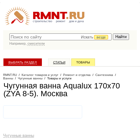
строительство
ремонт
дом и дача
Искать
везде
Например,
смесители
ВЫБРАТЬ РАЗДЕЛ
СТАТЬИ
ТОВАРЫ
КАТАЛОГ КОМПАНИЙ
RMNT.RU
/
Каталог товаров и услуг
/
Ремонт и отделка
/
Сантехника
/
Ванны
/
Чугунные ванны
/
Товары и услуги
Чугунная ванна Aqualux 170x70
(ZYA 8-5)
. Москва
Чугунные ванны