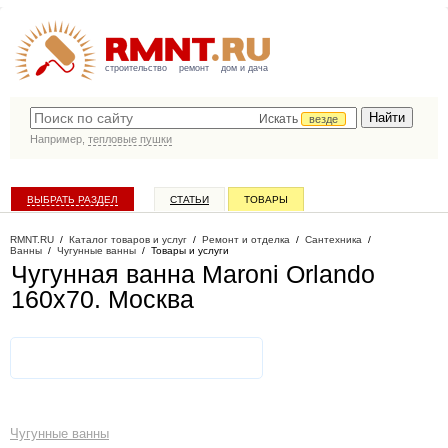
строительство
ремонт
дом и дача
Искать
везде
Например,
тепловые пушки
ВЫБРАТЬ РАЗДЕЛ
СТАТЬИ
ТОВАРЫ
КАТАЛОГ КОМПАНИЙ
RMNT.RU
/
Каталог товаров и услуг
/
Ремонт и отделка
/
Сантехника
/
Ванны
/
Чугунные ванны
/
Товары и услуги
Чугунная ванна Maroni Orlando
160х70
. Москва
Чугунные ванны