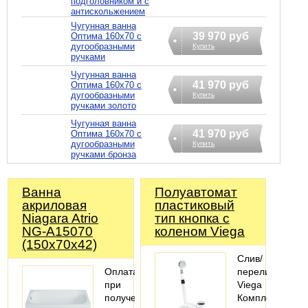
подголовником и с
антискольжением
Чугунная ванна
39 970 руб
Оптима 160х70 с
дугообразными
Купить
ручками
Чугунная ванна
41 970 руб
Оптима 160х70 с
дугообразными
Купить
ручками золото
Чугунная ванна
41 970 руб
Оптима 160х70 с
дугообразными
Купить
ручками бронза
Ванна
Полуавтомат
акриловая
пластиковый
Niagara Atrio
тип кнопка с
NG-A15070
коленом Viega
(150х70х42)
Слив/
Оплата
перелив
при
Viega
получении
Комплектация: