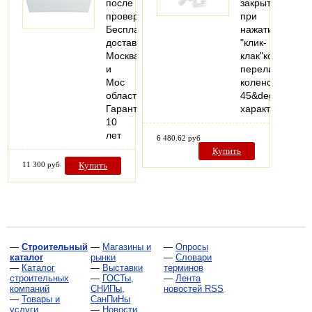
после
закрытия
проверки
при
Бесплатная
нажатии
доставка
"клик-
Москва
клак"кожух
и
переливагидро
Мос
колено
область
45&deg;Технич
Гарантия
характеристик
10
лет
6 480.62 руб
Купить
11 300 руб
Купить
—
Строительный
—
Магазины и
—
Опросы
каталог
рынки
—
Словари
—
Каталог
—
Выставки
терминов
строительных
—
ГОСТы,
—
Лента
компаний
СНИПы,
новостей RSS
—
Товары и
СанПиНы
услуги
—
Новости