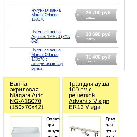
Чугунная ванна
26 700 руб
Maroni Orlando
Купить
150x70
Чугунная ванна
30 690 руб
Aqualux 120x70 (ZYA
Купить
8-2)
Чугунная ванна
Maroni Orlando
31 400 руб
170x70 с
Купить
отверстиями под
ручки
Ванна
Трап для душа
акриловая
100 см с
Niagara Atrio
решеткой
NG-A15070
Advantix Visign
(150х70х42)
ER13 Viega
Оплата
Трап
при
для
получении
душа
после
Viega