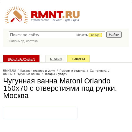
строительство
ремонт
дом и дача
Искать
везде
Например,
ипотека
ВЫБРАТЬ РАЗДЕЛ
СТАТЬИ
ТОВАРЫ
КАТАЛОГ КОМПАНИЙ
RMNT.RU
/
Каталог товаров и услуг
/
Ремонт и отделка
/
Сантехника
/
Ванны
/
Чугунные ванны
/
Товары и услуги
Чугунная ванна Maroni Orlando
150x70 с отверстиями под ручки
.
Москва