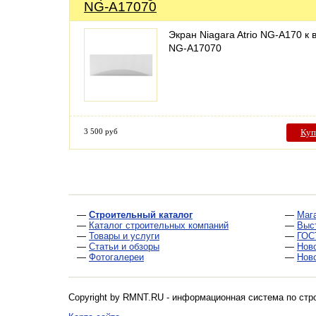
NG-A17070
Экран Niagara Atrio NG-A170 к 
NG-A17070
3 500 руб
Куп
—
Строительный каталог
—
Маг
—
Каталог строительных компаний
—
Выс
—
Товары и услуги
—
ГОС
—
Статьи и обзоры
—
Нов
—
Фотогалереи
—
Нов
Copyright by RMNT.RU - информационная система по
стр