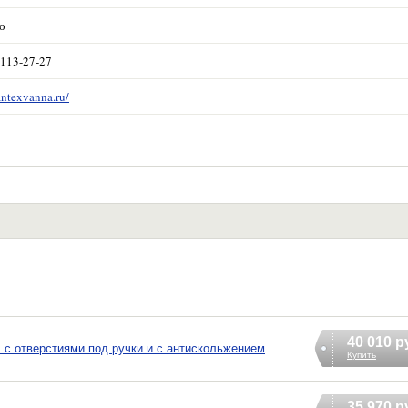
о
 113-27-27
antexvanna.ru/
40 010 р
 с отверстиями под ручки и с антискольжением
Купить
35 970 р