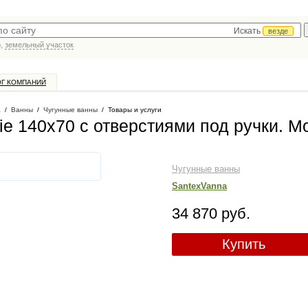
Искать
везде
р,
земельный участок
ОГ КОМПАНИЙ
а
/
Ванны
/
Чугунные ванны
/
Товары и услуги
ie 140x70 с отверстиями под ручки
. М
Чугунные ванны
SantexVanna
34 870 руб.
Купить