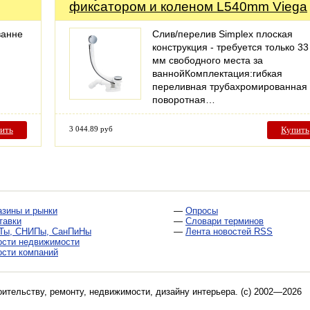
фиксатором и коленом L540mm Viega
ванне
Слив/перелив Simplex плоская
конструкция - требуется только 33
мм свободного места за
ваннойКомплектация:гибкая
переливная трубахромированная
поворотная…
ить
3 044.89 руб
Купить
азины и рынки
—
Опросы
тавки
—
Словари терминов
Ты, СНИПы, СанПиНы
—
Лента новостей RSS
ости недвижимости
ости компаний
оительству, ремонту, недвижимости, дизайну интерьера
. (c) 2002—2026