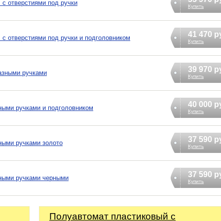
 с отверстиями под ручки
Купить
41 470 р
 с отверстиями под ручки и подголовником
Купить
39 970 р
азными ручками
Купить
40 000 р
ными ручками и подголовником
Купить
37 590 р
ными ручками золото
Купить
37 590 р
тными ручками черными
Купить
Полуавтомат пластиковый с