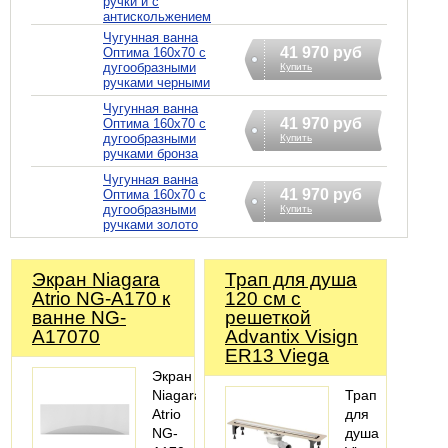
ручки и с
антискольжением
Чугунная ванна
41 970 руб
Оптима 160х70 с
дугообразными
Купить
ручками черными
Чугунная ванна
41 970 руб
Оптима 160х70 с
дугообразными
Купить
ручками бронза
Чугунная ванна
41 970 руб
Оптима 160х70 с
дугообразными
Купить
ручками золото
Экран Niagara
Трап для душа
Atrio NG-A170 к
120 см с
ванне NG-
решеткой
A17070
Advantix Visign
ER13 Viega
Экран
Niagara
Трап
Atrio
для
NG-
душа