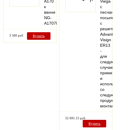
A170
Viega
к
с
ванне
песчаной
NG-
посыпкой,
A17070
с
решеткой
Advantix
3 500 руб
Купить
Visign
ER13
-
для
следующих
случаев
применения
и
использования
со
следующей
продукцией:
монтаж…
52 691.15 руб
Купить