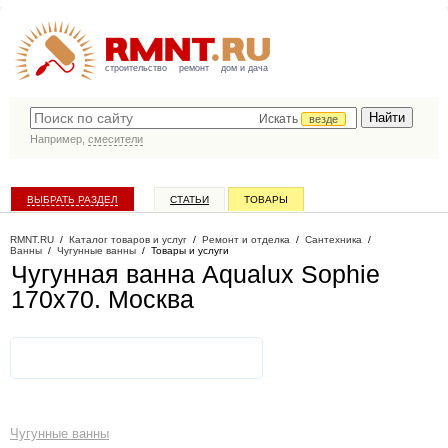
строительство
ремонт
дом и дача
Искать
везде
Например,
смесители
ВЫБРАТЬ РАЗДЕЛ
СТАТЬИ
ТОВАРЫ
КАТАЛОГ КОМПАНИЙ
RMNT.RU
/
Каталог товаров и услуг
/
Ремонт и отделка
/
Сантехника
/
Ванны
/
Чугунные ванны
/
Товары и услуги
Чугунная ванна Aqualux Sophie
170x70
. Москва
Чугунные ванны