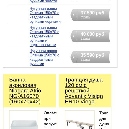
ручками золото
Чугунная ванна
37 590 руб
Оптима 150х70 с
квадратными
Купить
ручками черными
Чугунная ванна
Оптима 150х70 с
40 000 руб
квадратными
Купить
ручками и
подголовником
Чугунная ванна
35 590 руб
Оптима 150х70 с
квадратными
Купить
ручками
Ванна
Трап для душа
акриловая
120 см с
Niagara Atrio
решеткой
NG-A16070
Advantix Visign
(160х70х42)
ER10 Viega
Оплата
Трап
при
для
получении
душа