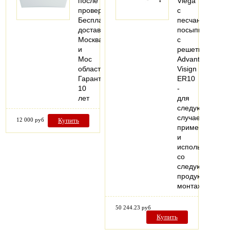
после
Viega
проверки
с
Бесплатная
песчаной
доставка
посыпкой,
Москва
с
и
решеткой
Мос
Advantix
область
Visign
Гарантия
ER10
10
-
лет
для
следующих
случаев
12 000 руб
Купить
применения
и
использования
со
следующей
продукцией:
монтаж…
50 244.23 руб
Купить