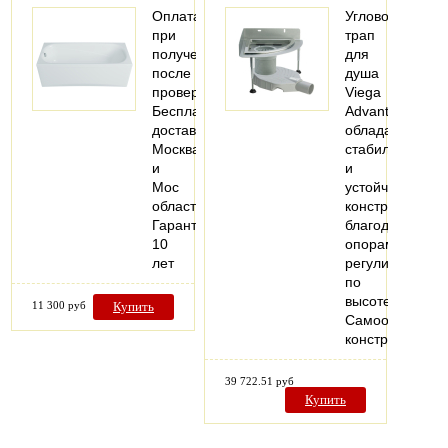
Оплата
Угловой
при
трап
получении
для
после
душа
проверки
Viega
Бесплатная
Advantix
доставка
обладает
Москва
стабильной
и
и
Мос
устойчивой
область
конструкцией
Гарантия
благодаря
10
опорам,
лет
регулируемым
по
высоте.
11 300 руб
Купить
Самоочищающ
конструкция…
39 722.51 руб
Купить