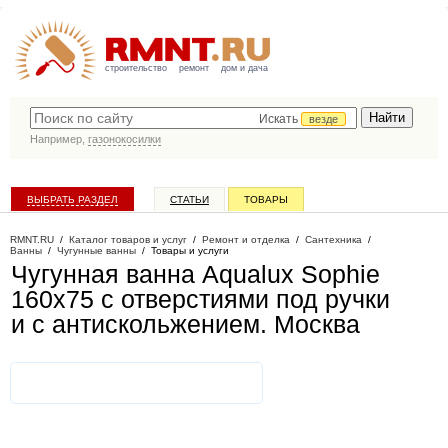
строительство
ремонт
дом и дача
Искать
везде
Например,
газонокосилки
ВЫБРАТЬ РАЗДЕЛ
СТАТЬИ
ТОВАРЫ
КАТАЛОГ КОМПАНИЙ
RMNT.RU
/
Каталог товаров и услуг
/
Ремонт и отделка
/
Сантехника
/
Ванны
/
Чугунные ванны
/
Товары и услуги
Чугунная ванна Aqualux Sophie
160x75 с отверстиями под ручки
и с антискольжением
. Москва