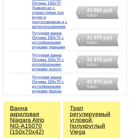
Оптима 160х70
Универсал с
43 860 руб
отверстиями под
Купить
ручки и
подголовником и с
антискольжением
Чугунная ванна
41 970 руб
Оптима 160х70 с
дугообразными
Купить
ручками черными
Чугунная ванна
41 970 руб
Оптима 160х70 с
дугообразными
Купить
ручками золото
Чугунная ванна
41 970 руб
Оптима 160х70 с
дугообразными
Купить
ручками бронза
Ванна
Трап
акриловая
регулируемый
Niagara Atrio
угловой,
NG-A15070
полукруглый
(150х70х42)
Viega