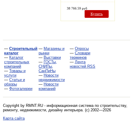
38 766.59 руб
Купить
—
Строительный
—
Магазины и
—
Опросы
каталог
рынки
—
Словари
—
Каталог
—
Выставки
терминов
строительных
—
ГОСТы,
—
Лента
компаний
СНИПы,
новостей RSS
—
Товары и
СанПиНы
услуги
—
Новости
—
Статьи и
недвижимости
обзоры
—
Новости
—
Фотогалереи
компаний
Copyright by RMNT.RU - информационная система по
строительству,
ремонту, недвижимости, дизайну интерьера
. (c) 2002—2026
Карта сайта