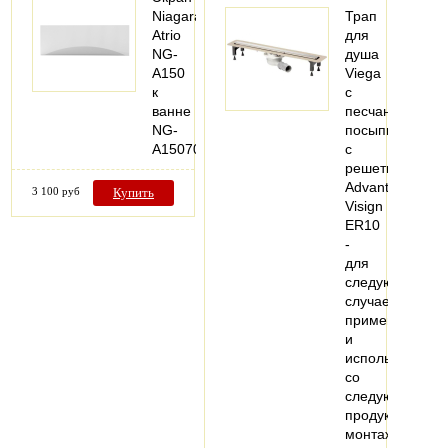
Niagara
Трап
Atrio
для
NG-
душа
A150
Viega
к
с
ванне
песчаной
NG-
посыпкой,
A15070
с
решеткой
Advantix
3 100 руб
Купить
Visign
ER10
-
для
следующих
случаев
применения
и
использования
со
следующей
продукцией:
монтаж…