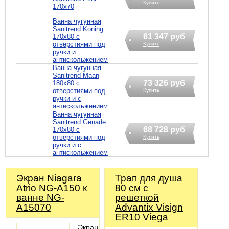
Купить
170х70
Ванна чугунная
Sanitrend Koning
61 347 руб
170х80 с
отверстиями под
Купить
ручки и
антискольжением
Ванна чугунная
Sanitrend Maan
73 326 руб
180х80 с
отверстиями под
Купить
ручки и с
антискольжением
Ванна чугунная
Sanitrend Genade
68 728 руб
170х80 с
отверстиями под
Купить
ручки и с
антискольжением
Экран Niagara
Трап для душа
Atrio NG-A150 к
80 см с
ванне NG-
решеткой
A15070
Advantix Visign
ER10 Viega
Экран