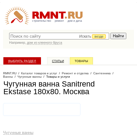
строительство
ремонт
дом и дача
Искать
везде
Например,
дом из клееного бруса
ВЫБРАТЬ РАЗДЕЛ
СТАТЬИ
ТОВАРЫ
КАТАЛОГ КОМПАНИЙ
RMNT.RU
/
Каталог товаров и услуг
/
Ремонт и отделка
/
Сантехника
/
Ванны
/
Чугунные ванны
/
Товары и услуги
Чугунная ванна Sanitrend
Ekstase 180x80
. Москва
Чугунные ванны