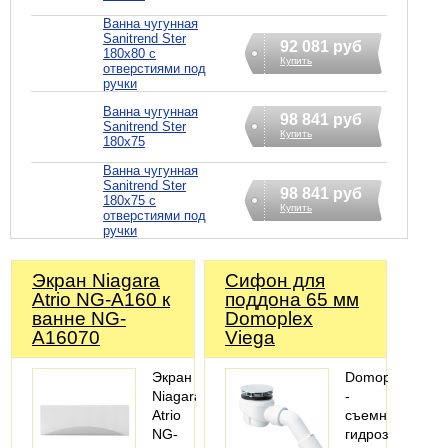
Ванна чугунная
Sanitrend Ster
92 081 руб
180х80 с
Купить
отверстиями под
ручки
Ванна чугунная
98 841 руб
Sanitrend Ster
Купить
180х75
Ванна чугунная
Sanitrend Ster
98 841 руб
180х75 с
Купить
отверстиями под
ручки
Экран Niagara
Сифoн для
Atrio NG-A160 к
поддона 65 мм
ванне NG-
Domoplex
A16070
Viega
Экран
Domoplex
Niagara
-
Atrio
съемный
NG-
гидрозатвор,сл