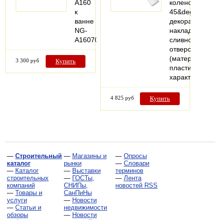
A160
колено
к
45&deg;,хроми
ванне
декоративная
NG-
накладка
A16070
сливного
отверстия
(материал:
3 300 руб
Купить
пластик).Техни
характеристик
4 825 руб
Купить
—
Строительный
—
Магазины и
—
Опросы
каталог
рынки
—
Словари
—
Каталог
—
Выставки
терминов
строительных
—
ГОСТы,
—
Лента
компаний
СНИПы,
новостей RSS
—
Товары и
СанПиНы
услуги
—
Новости
—
Статьи и
недвижимости
обзоры
—
Новости