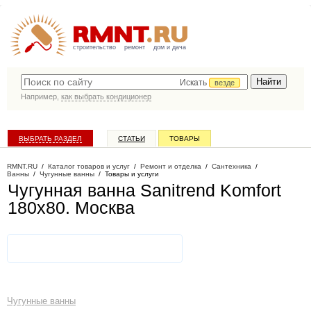
строительство
ремонт
дом и дача
Искать
везде
Например,
как выбрать кондиционер
ВЫБРАТЬ РАЗДЕЛ
СТАТЬИ
ТОВАРЫ
КАТАЛОГ КОМПАНИЙ
RMNT.RU
/
Каталог товаров и услуг
/
Ремонт и отделка
/
Сантехника
/
Ванны
/
Чугунные ванны
/
Товары и услуги
Чугунная ванна Sanitrend Komfort
180х80
. Москва
Чугунные ванны