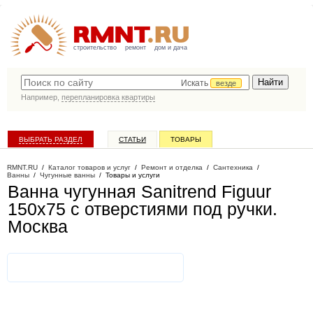
строительство
ремонт
дом и дача
Искать
везде
Например,
перепланировка квартиры
ВЫБРАТЬ РАЗДЕЛ
СТАТЬИ
ТОВАРЫ
КАТАЛОГ КОМПАНИЙ
RMNT.RU
/
Каталог товаров и услуг
/
Ремонт и отделка
/
Сантехника
/
Ванны
/
Чугунные ванны
/
Товары и услуги
Ванна чугунная Sanitrend Figuur
150х75 с отверстиями под ручки
.
Москва