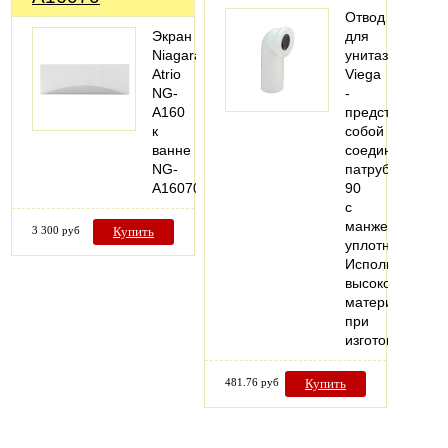
Отвод
Экран
для
Niagara
унитаза
Atrio
Viega
NG-
-
A160
представляет
к
собой
ванне
соединительны
NG-
патрубок
A16070
90
с
манжетным
3 300 руб
Купить
уплотнением.
Использование
высококачеств
материалов
при
изготовлении…
481.76 руб
Купить