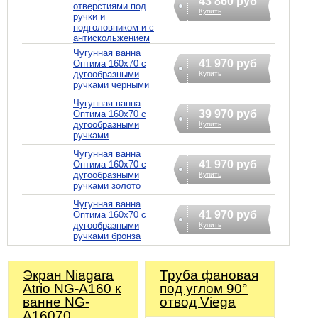
43 860 руб
отверстиями под
Купить
ручки и
подголовником и с
антискольжением
Чугунная ванна
41 970 руб
Оптима 160х70 с
дугообразными
Купить
ручками черными
Чугунная ванна
39 970 руб
Оптима 160х70 с
дугообразными
Купить
ручками
Чугунная ванна
41 970 руб
Оптима 160х70 с
дугообразными
Купить
ручками золото
Чугунная ванна
41 970 руб
Оптима 160х70 с
дугообразными
Купить
ручками бронза
Экран Niagara
Труба фановая
Atrio NG-A160 к
под углом 90°
ванне NG-
отвод Viega
A16070