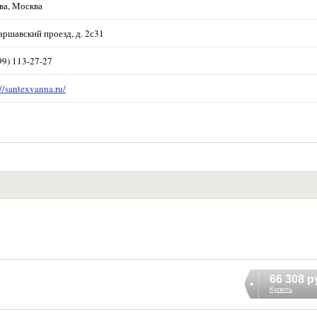
ва, Москва
аршавский проезд, д. 2с31
99) 113-27-27
://santexvanna.ru/
66 308 р
Купить