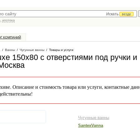
Искать
везде
р,
ипотека
ОГ КОМПАНИЙ
а
/
Ванны
/
Чугунные ванны
/
Товары и услуги
Luxe 150х80 с отверстиями под ручки и
 Москва
хиве. Описание и стоимость товара или услуги, контактные дан
действительны!
Чугунные ванны
SantexVanna