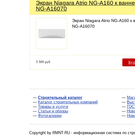
Экран Niagara Atrio NG-A160 к ванне
NG-A16070
Экран Niagara Atrio NG-A160 к 
NG-A16070
3 300 руб
Куп
—
Строительный каталог
—
Маг
—
Каталог строительных компаний
—
Выс
—
Товары и услуги
—
ГОС
—
Статьи и обзоры
—
Нов
—
Фотогалереи
—
Нов
Copyright by RMNT.RU - информационная система по
стр