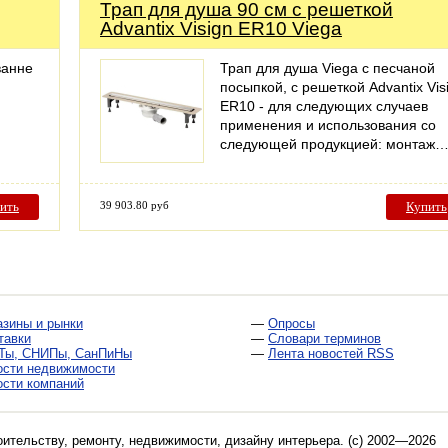
Трап для душа 90 см с решеткой
Advantix Visign ER10 Viega
ванне
Трап для душа Viega с песчаной
посыпкой, с решеткой Advantix Vis
ER10 - для следующих случаев
применения и использования со
следующей продукцией: монтаж
ить
39 903.80 руб
Купить
азины и рынки
—
Опросы
тавки
—
Словари терминов
Ты, СНИПы, СанПиНы
—
Лента новостей RSS
ости недвижимости
ости компаний
оительству, ремонту, недвижимости, дизайну интерьера
. (c) 2002—2026