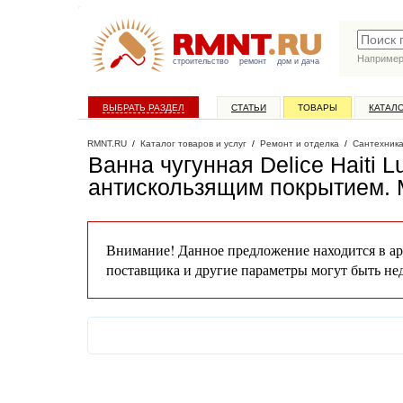
Наприме
строительство
ремонт
дом и дача
ВЫБРАТЬ РАЗДЕЛ
СТАТЬИ
ТОВАРЫ
КАТАЛ
RMNT.RU
/
Каталог товаров и услуг
/
Ремонт и отделка
/
Сантехник
Ванна чугунная Delice Haiti 
антискользящим покрытием
.
Внимание! Данное предложение находится в ар
поставщика и другие параметры могут быть не