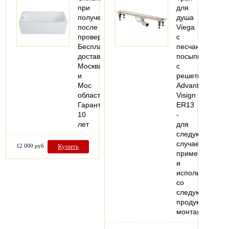
при
для
получении
душа
после
Viega
проверки
с
Бесплатная
песчаной
доставка
посыпкой,
Москва
с
и
решеткой
Мос
Advantix
область
Visign
Гарантия
ER13
10
-
лет
для
следующих
случаев
12 000 руб
Купить
применения
и
использования
со
следующей
продукцией:
монтаж…