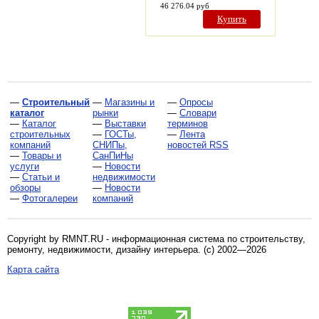
46 276.04 руб
Купить
—
Строительный
—
Магазины и
—
Опросы
каталог
рынки
—
Словари
—
Каталог
—
Выставки
терминов
строительных
—
ГОСТы,
—
Лента
компаний
СНИПы,
новостей RSS
—
Товары и
СанПиНы
услуги
—
Новости
—
Статьи и
недвижимости
обзоры
—
Новости
—
Фотогалереи
компаний
Copyright by RMNT.RU - информационная система по
строительству,
ремонту, недвижимости, дизайну интерьера
. (c) 2002—2026
Карта сайта