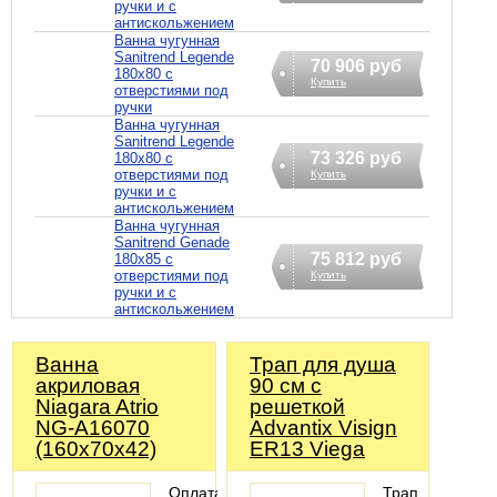
ручки и с
антискольжением
Ванна чугунная
Sanitrend Legende
70 906 руб
180х80 с
Купить
отверстиями под
ручки
Ванна чугунная
Sanitrend Legende
73 326 руб
180х80 с
отверстиями под
Купить
ручки и с
антискольжением
Ванна чугунная
Sanitrend Genade
75 812 руб
180х85 с
отверстиями под
Купить
ручки и с
антискольжением
Ванна
Трап для душа
акриловая
90 см с
Niagara Atrio
решеткой
NG-A16070
Advantix Visign
(160х70х42)
ER13 Viega
Оплата
Трап