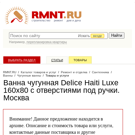
строительство
ремонт
дом и дача
Искать
везде
Например,
перепланировка квартиры
ВЫБРАТЬ РАЗДЕЛ
СТАТЬИ
ТОВАРЫ
КАТАЛОГ КОМПАНИЙ
RMNT.RU
/
Каталог товаров и услуг
/
Ремонт и отделка
/
Сантехника
/
Ванны
/
Чугунные ванны
/
Товары и услуги
Ванна чугунная Delice Haiti Luxe
160х80 с отверстиями под ручки
.
Москва
Внимание! Данное предложение находится в
архиве. Описание и стоимость товара или услуги,
контактные данные поставщика и другие