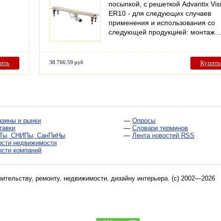
посыпкой, с решеткой Advantix Vis
ER10 - для следующих случаев
применения и использования со
следующей продукцией: монтаж
ить
38 766.59 руб
Купить
азины и рынки
—
Опросы
тавки
—
Словари терминов
Ты, СНИПы, СанПиНы
—
Лента новостей RSS
ости недвижимости
ости компаний
оительству, ремонту, недвижимости, дизайну интерьера
. (c) 2002—2026