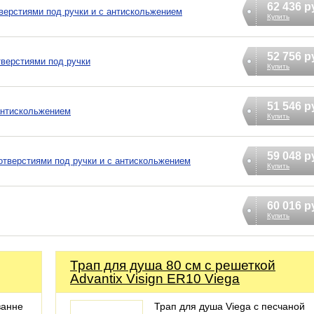
62 436 р
отверстиями под ручки и с антискольжением
Купить
52 756 р
тверстиями под ручки
Купить
51 546 р
 антискольжением
Купить
59 048 р
с отверстиями под ручки и с антискольжением
Купить
60 016 р
Купить
Трап для душа 80 см с решеткой
Advantix Visign ER10 Viega
ванне
Трап для душа Viega с песчаной