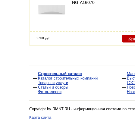
NG-A16070
3 300 руб
Куп
—
Строительный каталог
—
Маг
—
Каталог строительных компаний
—
Выс
—
Товары и услуги
—
ГОС
—
Статьи и обзоры
—
Нов
—
Фотогалереи
—
Нов
Copyright by RMNT.RU - информационная система по
стр
Карта сайта