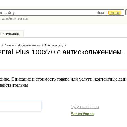
Искать
везде
р,
дизайн интерьера
ОГ КОМПАНИЙ
а
/
Ванны
/
Чугунные ванны
/
Товары и услуги
ental Plus 100x70 с антискольжением
.
хиве. Описание и стоимость товара или услуги, контактные дан
действительны!
Чугунные ванны
SantexVanna