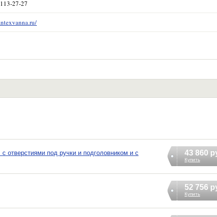
 113-27-27
antexvanna.ru/
43 860 р
 с отверстиями под ручки и подголовником и с
Купить
52 756 р
Купить