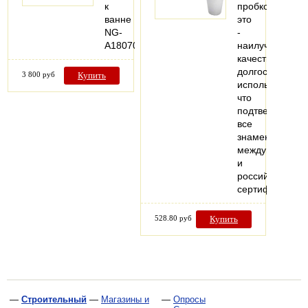
к
пробкой
ванне
это
NG-
-
A18070
наилучшее
качество
долгосрочного
3 800 руб
Купить
использования,
что
подтверждают
все
знаменитые
международны
и
российские
сертификаты…
528.80 руб
Купить
—
Строительный
—
Магазины и
—
Опросы