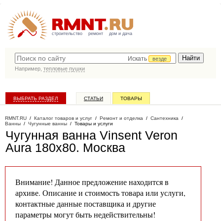
строительство
ремонт
дом и дача
Искать
везде
Например,
тепловые пушки
ВЫБРАТЬ РАЗДЕЛ
СТАТЬИ
ТОВАРЫ
КАТАЛОГ КОМПАНИЙ
RMNT.RU
/
Каталог товаров и услуг
/
Ремонт и отделка
/
Сантехника
/
Ванны
/
Чугунные ванны
/
Товары и услуги
Чугунная ванна Vinsent Veron
Aura 180x80
. Москва
Внимание! Данное предложение находится в
архиве. Описание и стоимость товара или услуги,
контактные данные поставщика и другие
параметры могут быть недействительны!