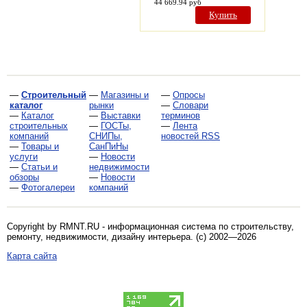
44 669.94 руб
Купить
—
Строительный
—
Магазины и
—
Опросы
каталог
рынки
—
Словари
—
Каталог
—
Выставки
терминов
строительных
—
ГОСТы,
—
Лента
компаний
СНИПы,
новостей RSS
—
Товары и
СанПиНы
услуги
—
Новости
—
Статьи и
недвижимости
обзоры
—
Новости
—
Фотогалереи
компаний
Copyright by RMNT.RU - информационная система по
строительству,
ремонту, недвижимости, дизайну интерьера
. (c) 2002—2026
Карта сайта