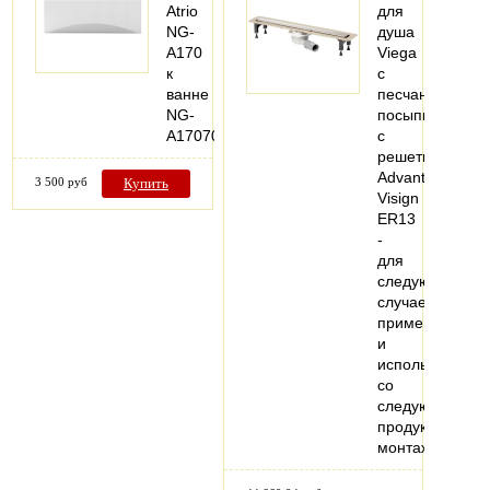
Atrio
для
NG-
душа
A170
Viega
к
с
ванне
песчаной
NG-
посыпкой,
A17070
с
решеткой
Advantix
3 500 руб
Купить
Visign
ER13
-
для
следующих
случаев
применения
и
использования
со
следующей
продукцией:
монтаж…