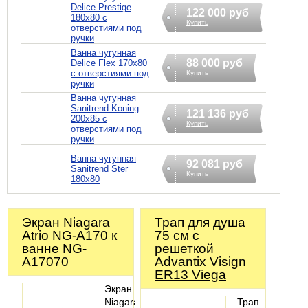
Delice Prestige
122 000 руб
180x80 с
Купить
отверстиями под
ручки
Ванна чугунная
88 000 руб
Delice Flex 170x80
с отверстиями под
Купить
ручки
Ванна чугунная
Sanitrend Koning
121 136 руб
200х85 с
Купить
отверстиями под
ручки
Ванна чугунная
92 081 руб
Sanitrend Ster
Купить
180х80
Экран Niagara
Трап для душа
Atrio NG-A170 к
75 см с
ванне NG-
решеткой
A17070
Advantix Visign
ER13 Viega
Экран
Niagara
Трап