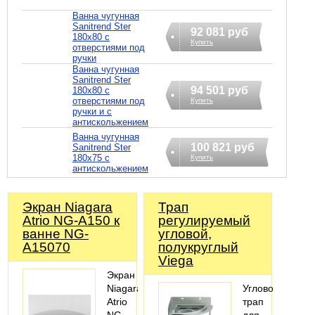
Ванна чугунная
Sanitrend Ster
92 081 руб
180х80 с
Купить
отверстиями под
ручки
Ванна чугунная
Sanitrend Ster
94 501 руб
180х80 с
отверстиями под
Купить
ручки и с
антискольжением
Ванна чугунная
100 821 руб
Sanitrend Ster
180х75 с
Купить
антискольжением
Экран Niagara
Трап
Atrio NG-A150 к
регулируемый
ванне NG-
угловой,
A15070
полукруглый
Viega
Экран
Niagara
Угловой
Atrio
трап