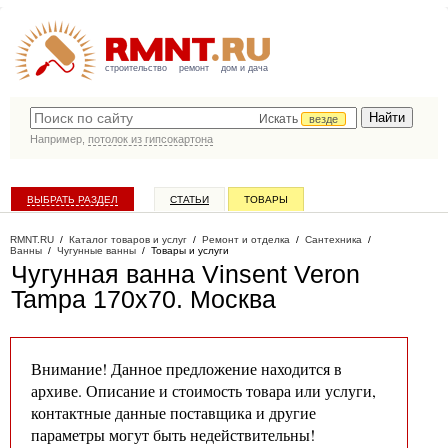
строительство
ремонт
дом и дача
Искать
везде
Например,
потолок из гипсокартона
ВЫБРАТЬ РАЗДЕЛ
СТАТЬИ
ТОВАРЫ
КАТАЛОГ КОМПАНИЙ
RMNT.RU
/
Каталог товаров и услуг
/
Ремонт и отделка
/
Сантехника
/
Ванны
/
Чугунные ванны
/
Товары и услуги
Чугунная ванна Vinsent Veron
Tampa 170x70
. Москва
Внимание! Данное предложение находится в
архиве. Описание и стоимость товара или услуги,
контактные данные поставщика и другие
параметры могут быть недействительны!