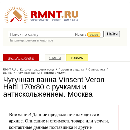
строительство
ремонт
дом и дача
Искать
везде
Например,
ремонт в квартире
ВЫБРАТЬ РАЗДЕЛ
СТАТЬИ
ТОВАРЫ
КАТАЛОГ КОМПАНИЙ
RMNT.RU
/
Каталог товаров и услуг
/
Ремонт и отделка
/
Сантехника
/
Ванны
/
Чугунные ванны
/
Товары и услуги
Чугунная ванна Vinsent Veron
Haiti 170х80 с ручками и
антискольжением
. Москва
Внимание! Данное предложение находится в
архиве. Описание и стоимость товара или услуги,
контактные данные поставщика и другие