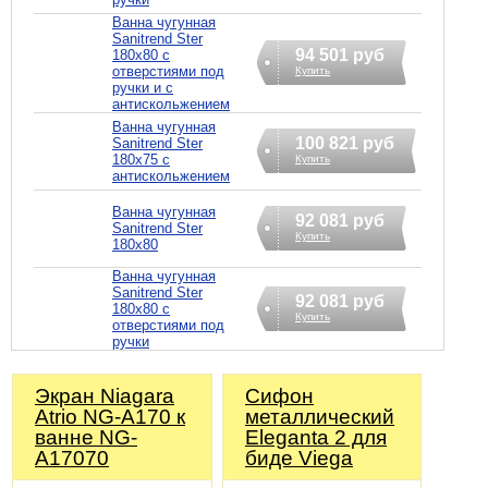
Ванна чугунная
Sanitrend Ster
94 501 руб
180х80 с
отверстиями под
Купить
ручки и с
антискольжением
Ванна чугунная
100 821 руб
Sanitrend Ster
180х75 с
Купить
антискольжением
Ванна чугунная
92 081 руб
Sanitrend Ster
Купить
180х80
Ванна чугунная
Sanitrend Ster
92 081 руб
180х80 с
Купить
отверстиями под
ручки
Экран Niagara
Сифoн
Atrio NG-A170 к
металлический
ванне NG-
Eleganta 2 для
A17070
биде Viega