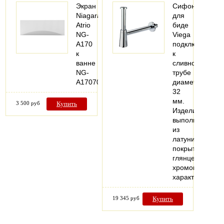
Экран
Сифон
Niagara
для
Atrio
биде
NG-
Viega
A170
подключается
к
к
ванне
сливной
NG-
трубе
A17070
диаметром
32
мм.
3 500 руб
Купить
Изделие
выполнено
из
латуни,
покрытой
глянцевым
хромом.Технич
характеристи
19 345 руб
Купить