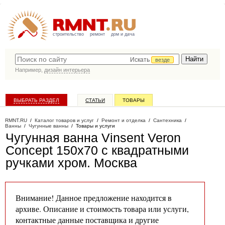
строительство
ремонт
дом и дача
Искать
везде
Например,
дизайн интерьера
ВЫБРАТЬ РАЗДЕЛ
СТАТЬИ
ТОВАРЫ
КАТАЛОГ КОМПАНИЙ
RMNT.RU
/
Каталог товаров и услуг
/
Ремонт и отделка
/
Сантехника
/
Ванны
/
Чугунные ванны
/
Товары и услуги
Чугунная ванна Vinsent Veron
Concept 150x70 с квадратными
ручками хром
. Москва
Внимание! Данное предложение находится в
архиве. Описание и стоимость товара или услуги,
контактные данные поставщика и другие