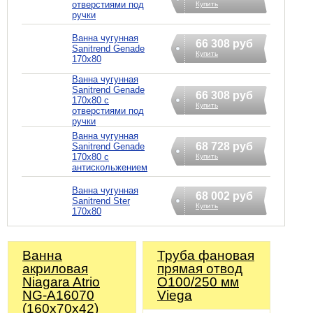
отверстиями под
Купить
ручки
Ванна чугунная
66 308 руб
Sanitrend Genade
Купить
170х80
Ванна чугунная
Sanitrend Genade
66 308 руб
170х80 с
Купить
отверстиями под
ручки
Ванна чугунная
68 728 руб
Sanitrend Genade
170х80 с
Купить
антискольжением
Ванна чугунная
68 002 руб
Sanitrend Ster
Купить
170х80
Ванна
Труба фановая
акриловая
прямая отвод
Niagara Atrio
O100/250 мм
NG-A16070
Viega
(160х70х42)