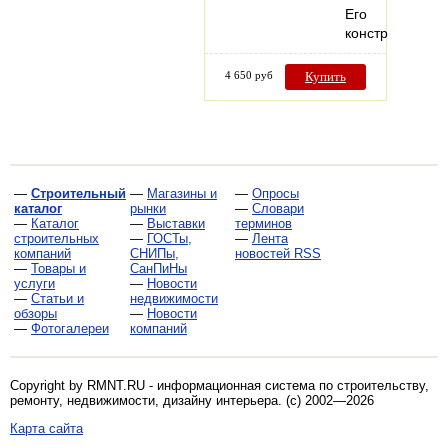
Его
конструкция…
4 650 руб
Купить
—
Строительный
—
Магазины и
—
Опросы
каталог
рынки
—
Словари
—
Каталог
—
Выставки
терминов
строительных
—
ГОСТы,
—
Лента
компаний
СНИПы,
новостей RSS
—
Товары и
СанПиНы
услуги
—
Новости
—
Статьи и
недвижимости
обзоры
—
Новости
—
Фотогалереи
компаний
Copyright by RMNT.RU - информационная система по
строительству,
ремонту, недвижимости, дизайну интерьера
. (c) 2002—2026
Карта сайта