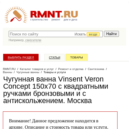
строительство
ремонт
дом и дача
Искать
везде
Например,
смесители
ВЫБРАТЬ РАЗДЕЛ
СТАТЬИ
ТОВАРЫ
КАТАЛОГ КОМПАНИЙ
RMNT.RU
/
Каталог товаров и услуг
/
Ремонт и отделка
/
Сантехника
/
Ванны
/
Чугунные ванны
/
Товары и услуги
Чугунная ванна Vinsent Veron
Concept 150x70 с квадратными
ручками бронзовыми и с
антискольжением
. Москва
Внимание! Данное предложение находится в
архиве. Описание и стоимость товара или услуги,