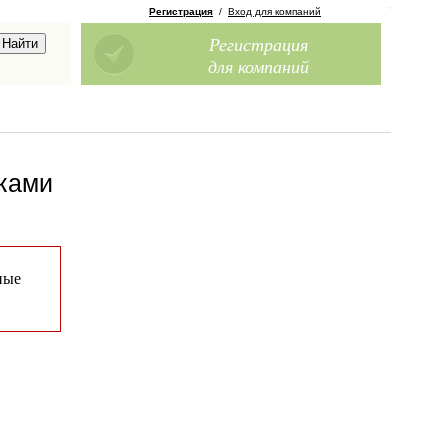
Регистрация
/
Вход для компаний
Регистрация
для компаний
чками
ные