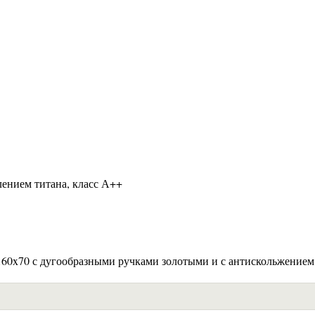
лением титана, класс А++
 160x70 с дугообразными ручками золотыми и с антискольжением