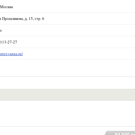
 Москва
Прошлякова, д. 15, стр. 6
о
 113-27-27
antexvanna.ru/
94 500 р