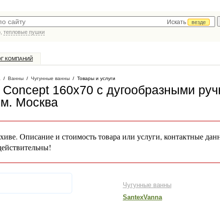
Искать
везде
р,
тепловые пушки
ОГ КОМПАНИЙ
а
/
Ванны
/
Чугунные ванны
/
Товары и услуги
n Concept 160x70 с дугообразными ру
ем
. Москва
хиве. Описание и стоимость товара или услуги, контактные дан
действительны!
Чугунные ванны
SantexVanna