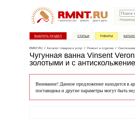
Наприме
строительство
ремонт
дом и дача
ВЫБРАТЬ РАЗДЕЛ
СТАТЬИ
ТОВАРЫ
КАТАЛ
RMNT.RU
/
Каталог товаров и услуг
/
Ремонт и отделка
/
Сантехник
Чугунная ванна Vinsent Vero
золотыми и с антискольжени
Внимание! Данное предложение находится в ар
поставщика и другие параметры могут быть не