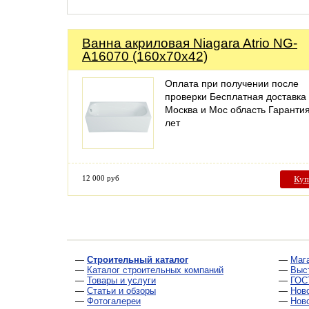
Ванна акриловая Niagara Atrio NG-
A16070 (160х70х42)
Оплата при получении после
проверки Бесплатная доставка
Москва и Мос область Гаранти
лет
12 000 руб
Куп
—
Строительный каталог
—
Маг
—
Каталог строительных компаний
—
Выс
—
Товары и услуги
—
ГОС
—
Статьи и обзоры
—
Нов
—
Фотогалереи
—
Нов