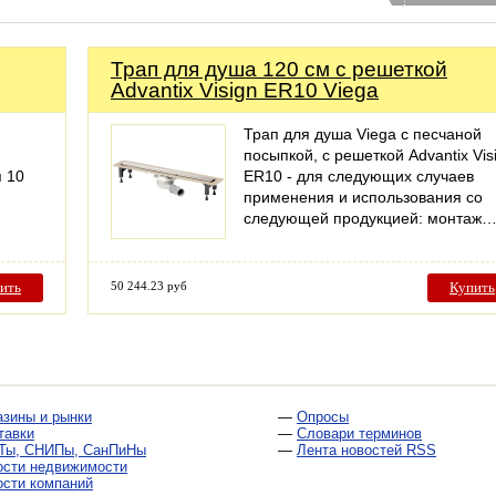
Трап для душа 120 см с решеткой
Advantix Visign ER10 Viega
Трап для душа Viega с песчаной
посыпкой, с решеткой Advantix Vis
я 10
ER10 - для следующих случаев
применения и использования со
следующей продукцией: монтаж
ить
50 244.23 руб
Купить
азины и рынки
—
Опросы
тавки
—
Словари терминов
Ты, СНИПы, СанПиНы
—
Лента новостей RSS
ости недвижимости
ости компаний