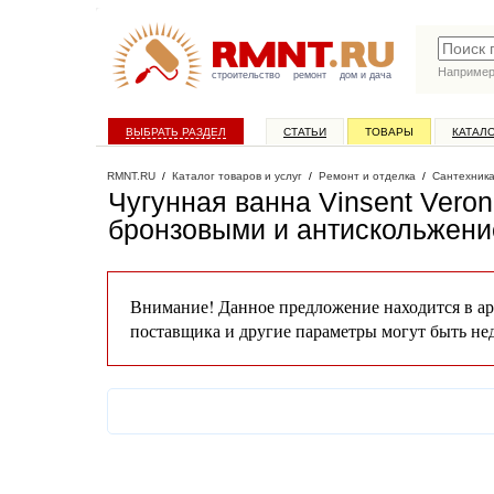
Наприме
строительство
ремонт
дом и дача
ВЫБРАТЬ РАЗДЕЛ
СТАТЬИ
ТОВАРЫ
КАТАЛ
RMNT.RU
/
Каталог товаров и услуг
/
Ремонт и отделка
/
Сантехник
Чугунная ванна Vinsent Vero
бронзовыми и антискольжен
Внимание! Данное предложение находится в ар
поставщика и другие параметры могут быть не