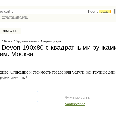
Искать
везде
р,
строительство бани
ОГ КОМПАНИЙ
а
/
Ванны
/
Чугунные ванны
/
Товары и услуги
n Devon 190x80 с квадратными ручкам
ием
. Москва
хиве. Описание и стоимость товара или услуги, контактные дан
действительны!
Чугунные ванны
SantexVanna