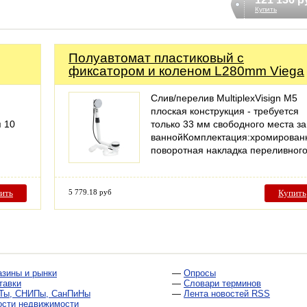
Купить
Полуавтомат пластиковый с
фиксатором и коленом L280mm Viega
Слив/перелив MultiplexVisign M5
плоская конструкция - требуется
я 10
только 33 мм свободного места за
ваннойКомплектация:хромирован
поворотная накладка переливног
ить
5 779.18 руб
Купить
азины и рынки
—
Опросы
тавки
—
Словари терминов
Ты, СНИПы, СанПиНы
—
Лента новостей RSS
ости недвижимости