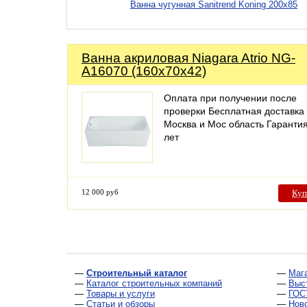
Ванна чугунная Sanitrend Koning 200х85
Ванна акриловая Niagara Atrio NG-
A16070 (160х70х42)
Оплата при получении после
проверки Бесплатная доставка
Москва и Мос область Гаранти
лет
12 000 руб
Куп
—
Строительный каталог
—
Маг
—
Каталог строительных компаний
—
Выс
—
Товары и услуги
—
ГОС
—
Статьи и обзоры
—
Нов