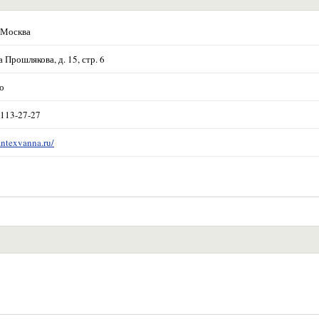
 Москва
Прошлякова, д. 15, стр. 6
о
 113-27-27
antexvanna.ru/