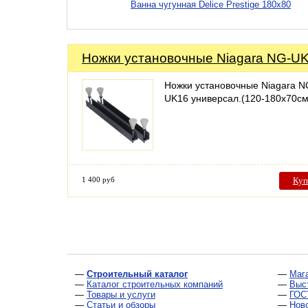
Ванна чугунная Delice Prestige 180x80
Ножки установочные Niagara NG-U
Ножки установочные Niagara N
UK16 универсал.(120-180х70см
1 400 руб
Куп
—
Строительный каталог
—
Маг
—
Каталог строительных компаний
—
Выс
—
Товары и услуги
—
ГОС
—
Статьи и обзоры
—
Нов