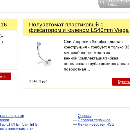
Купить
K16
Полуавтомат пластиковый с
фиксатором и коленом L540mm Viega
G-
.)
Слив/перелив Simplex плоская
конструкция - требуется только 33
мм свободного места за
ваннойКомплектация:гибкая
переливная трубахромированная
поворотная…
ить
3 044.89 руб
Купить
азины и рынки
—
Опросы
тавки
—
Словари терминов
Ты, СНИПы, СанПиНы
—
Лента новостей RSS
ости недвижимости