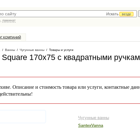
Искать
везде
р,
ламинат
ОГ КОМПАНИЙ
а
/
Ванны
/
Чугунные ванны
/
Товары и услуги
n Square 170x75 с квадратными ручка
хиве. Описание и стоимость товара или услуги, контактные дан
действительны!
Чугунные ванны
SantexVanna