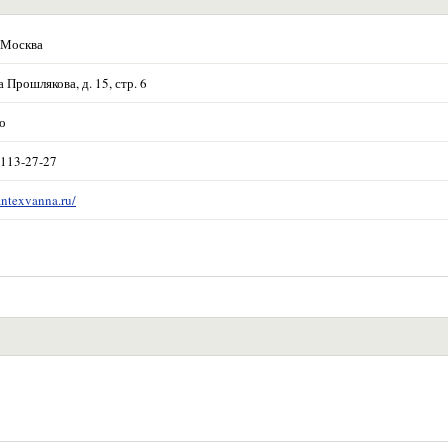
 Москва
Прошлякова, д. 15, стр. 6
о
 113-27-27
antexvanna.ru/