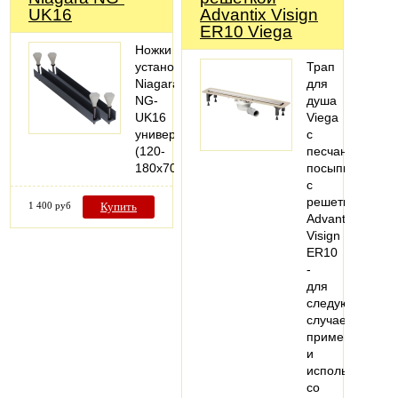
UK16
Advantix Visign
ER10 Viega
Ножки
установочные
Трап
Niagara
для
NG-
душа
UK16
Viega
универсал.
с
(120-
песчаной
180х70см.)
посыпкой,
с
решеткой
1 400 руб
Купить
Advantix
Visign
ER10
-
для
следующих
случаев
применения
и
использования
со