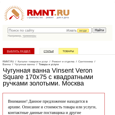
строительство
ремонт
дом и дача
Искать
везде
Например,
триммеры
ВЫБРАТЬ РАЗДЕЛ
СТАТЬИ
ТОВАРЫ
КАТАЛОГ КОМПАНИЙ
RMNT.RU
/
Каталог товаров и услуг
/
Ремонт и отделка
/
Сантехника
/
Ванны
/
Чугунные ванны
/
Товары и услуги
Чугунная ванна Vinsent Veron
Square 170x75 с квадратными
ручками золотыми
. Москва
Внимание! Данное предложение находится в
архиве. Описание и стоимость товара или услуги,
контактные данные поставщика и другие