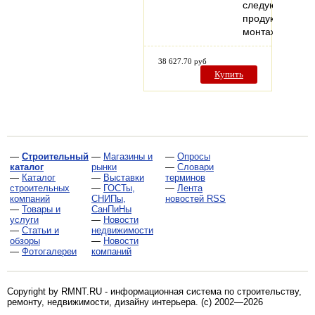
следующей
продукцией:
монтаж…
38 627.70 руб
Купить
—
Строительный
—
Магазины и
—
Опросы
каталог
рынки
—
Словари
—
Каталог
—
Выставки
терминов
строительных
—
ГОСТы,
—
Лента
компаний
СНИПы,
новостей RSS
—
Товары и
СанПиНы
услуги
—
Новости
—
Статьи и
недвижимости
обзоры
—
Новости
—
Фотогалереи
компаний
Copyright by RMNT.RU - информационная система по
строительству,
ремонту, недвижимости, дизайну интерьера
. (c) 2002—2026