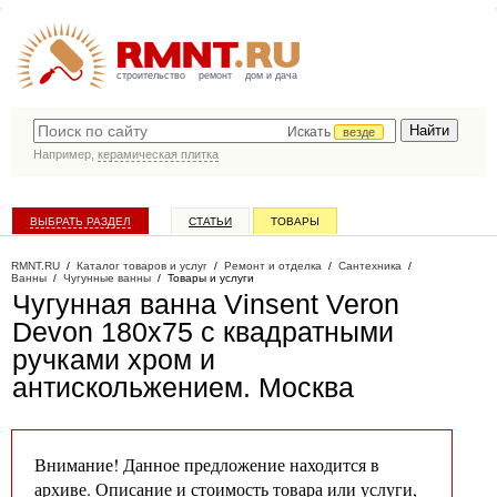
строительство
ремонт
дом и дача
Искать
везде
Например,
керамическая плитка
ВЫБРАТЬ РАЗДЕЛ
СТАТЬИ
ТОВАРЫ
КАТАЛОГ КОМПАНИЙ
RMNT.RU
/
Каталог товаров и услуг
/
Ремонт и отделка
/
Сантехника
/
Ванны
/
Чугунные ванны
/
Товары и услуги
Чугунная ванна Vinsent Veron
Devon 180x75 с квадратными
ручками хром и
антискольжением
. Москва
Внимание! Данное предложение находится в
архиве. Описание и стоимость товара или услуги,