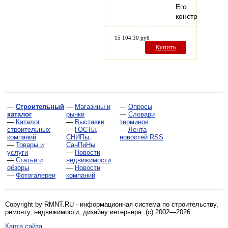
Его
конструкция…
15 104.30 руб
Купить
—
Строительный
—
Магазины и
—
Опросы
каталог
рынки
—
Словари
—
Каталог
—
Выставки
терминов
строительных
—
ГОСТы,
—
Лента
компаний
СНИПы,
новостей RSS
—
Товары и
СанПиНы
услуги
—
Новости
—
Статьи и
недвижимости
обзоры
—
Новости
—
Фотогалереи
компаний
Copyright by RMNT.RU - информационная система по
строительству,
ремонту, недвижимости, дизайну интерьера
. (c) 2002—2026
Карта сайта