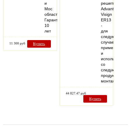
и
решеткой
Мос
Advantix
область
Visign
Гарантия
ER13
10
-
лет
для
следующих
случаев
11 300 руб
Купить
применения
и
использования
со
следующей
продукцией:
монтаж…
44 827.47 руб
Купить