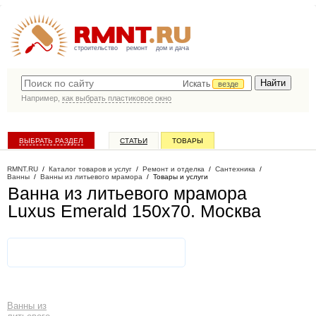
строительство
ремонт
дом и дача
Искать
везде
Например,
как выбрать пластиковое окно
ВЫБРАТЬ РАЗДЕЛ
СТАТЬИ
ТОВАРЫ
КАТАЛОГ КОМПАНИЙ
RMNT.RU
/
Каталог товаров и услуг
/
Ремонт и отделка
/
Сантехника
/
Ванны
/
Ванны из литьевого мрамора
/
Товары и услуги
Ванна из литьевого мрамора
Luxus Emerald 150x70
. Москва
Ванны из