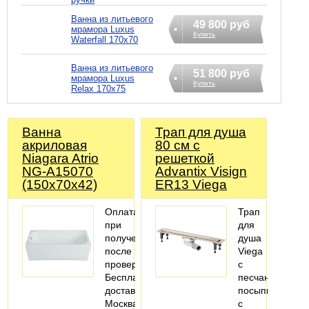
Ванна из литьевого
49 800 руб
мрамора Luxus
Купить
Waterfall 170x70
Ванна из литьевого
51 800 руб
мрамора Luxus
Купить
Relax 170x75
Ванна
Трап для душа
акриловая
80 см с
Niagara Atrio
решеткой
NG-A15070
Advantix Visign
(150х70х42)
ER13 Viega
Оплата
Трап
при
для
получении
душа
после
Viega
проверки
с
Бесплатная
песчаной
доставка
посыпкой,
Москва
с