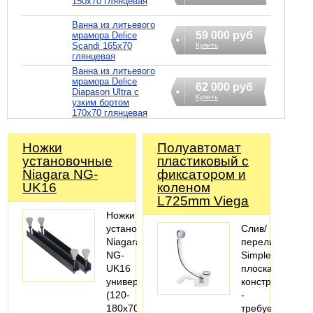
150х70 глянцевая
Ванна из литьевого
59 000 руб
мрамора Delice
Scandi 165х70
Купить
глянцевая
Ванна из литьевого
мрамора Delice
62 000 руб
Diapason Ultra с
Купить
узким бортом
170х70 глянцевая
Ножки
Полуавтомат
установочные
пластиковый с
Niagara NG-
фиксатором и
UK16
коленом
L725mm Viega
Ножки
установочные
Слив/
Niagara
перелив
NG-
Simplex
UK16
плоская
универсал.
конструкция
(120-
-
180х70см.)
требуется