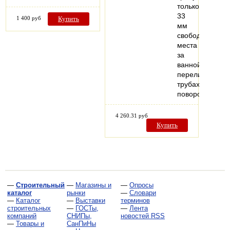
только
33
1 400 руб
Купить
мм
свободного
места
за
ваннойКомплек
переливная
трубахромиров
поворотная…
4 260.31 руб
Купить
—
Строительный
—
Магазины и
—
Опросы
каталог
рынки
—
Словари
—
Каталог
—
Выставки
терминов
строительных
—
ГОСТы,
—
Лента
компаний
СНИПы,
новостей RSS
—
Товары и
СанПиНы