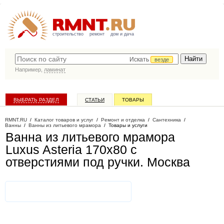
строительство
ремонт
дом и дача
Искать
везде
Например,
ламинат
ВЫБРАТЬ РАЗДЕЛ
СТАТЬИ
ТОВАРЫ
КАТАЛОГ КОМПАНИЙ
RMNT.RU
/
Каталог товаров и услуг
/
Ремонт и отделка
/
Сантехника
/
Ванны
/
Ванны из литьевого мрамора
/
Товары и услуги
Ванна из литьевого мрамора
Luxus Asteria 170x80 с
отверстиями под ручки
. Москва