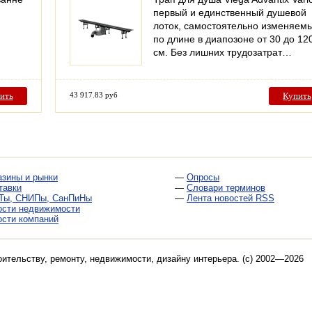
первый и единственный душевой
лоток, самостоятельно изменяем
по длине в диапозоне от 30 до 12
см. Без лишних трудозатрат…
ить
43 917.83 руб
Купить
азины и рынки
—
Опросы
тавки
—
Словари терминов
Ты, СНИПы, СанПиНы
—
Лента новостей RSS
ости недвижимости
ости компаний
оительству, ремонту, недвижимости, дизайну интерьера
. (c) 2002—2026