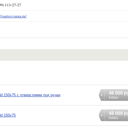
99) 113-27-27
://santexvanna.ru/
46 000 р
d 150x75 с отверстиями под ручки
Купить
46 000 р
ld 150x75
Купить