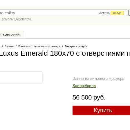
Искать
везде
р,
земельный участок
ОГ КОМПАНИЙ
а
/
Ванны
/
Ванны из литьевого мрамора
/
Товары и услуги
Luxus Emerald 180x70 с отверстиями 
Ванны из литьевого мрамора
SantexVanna
56 500 руб.
Купить