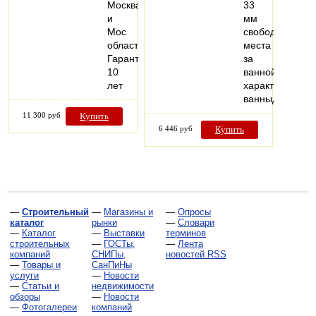
Москва
33
и
мм
Мос
свободного
область
места
Гарантия
за
10
ваннойТехниче
лет
характеристик
ванныДля…
11 300 руб
Купить
6 446 руб
Купить
—
Строительный
—
Магазины и
—
Опросы
каталог
рынки
—
Словари
—
Каталог
—
Выставки
терминов
строительных
—
ГОСТы,
—
Лента
компаний
СНИПы,
новостей RSS
—
Товары и
СанПиНы
услуги
—
Новости
—
Статьи и
недвижимости
обзоры
—
Новости
—
Фотогалереи
компаний