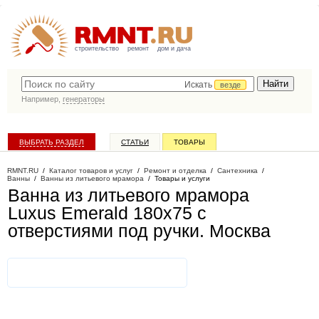
строительство
ремонт
дом и дача
Искать
везде
Например,
генераторы
ВЫБРАТЬ РАЗДЕЛ
СТАТЬИ
ТОВАРЫ
КАТАЛОГ КОМПАНИЙ
RMNT.RU
/
Каталог товаров и услуг
/
Ремонт и отделка
/
Сантехника
/
Ванны
/
Ванны из литьевого мрамора
/
Товары и услуги
Ванна из литьевого мрамора
Luxus Emerald 180x75 с
отверстиями под ручки
. Москва