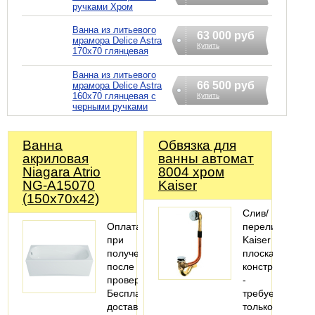
ручками Хром
Ванна из литьевого
63 000 руб
мрамора Delice Astra
Купить
170х70 глянцевая
Ванна из литьевого
66 500 руб
мрамора Delice Astra
160х70 глянцевая с
Купить
черными ручками
Ванна
Обвязка для
акриловая
ванны автомат
Niagara Atrio
8004 хром
NG-A15070
Kaiser
(150х70х42)
Слив/
Оплата
перелив
при
Kaiser
получении
плоская
после
конструкция
проверки
-
Бесплатная
требуется
доставка
только