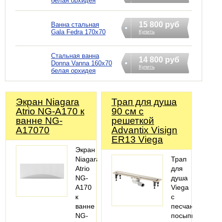
белая орхидея
15 800 руб
Ванна стальная
Gala Fedra 170x70
Купить
Стальная ванна
14 800 руб
Donna Vanna 160x70
Купить
белая орхидея
Экран Niagara
Трап для душа
Atrio NG-A170 к
90 см с
ванне NG-
решеткой
A17070
Advantix Visign
ER13 Viega
Экран
Niagara
Трап
Atrio
для
NG-
душа
A170
Viega
к
с
ванне
песчаной
NG-
посыпкой,