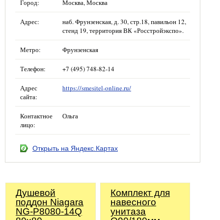
Город:
Москва, Москва
Адрес:
наб. Фрунзенская, д. 30, стр.18, павильон 12,
стенд 19, территория ВК «Росстройэкспо».
Метро:
Фрунзенская
Телефон:
+7 (495) 748-82-14
Адрес
https://smesitel-online.ru/
сайта:
Контактное
Ольга
лицо:
Открыть на Яндекс.Картах
Душевой
Комплект для
поддон Niagara
навесного
NG-P8080-14Q
унитаза