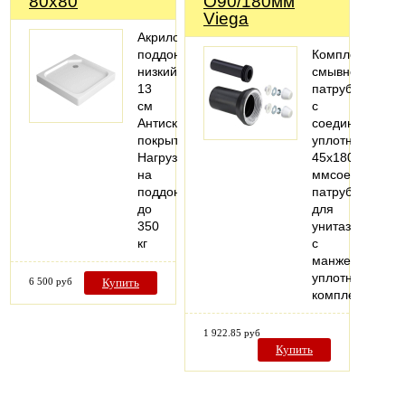
80x80
O90/180мм
Viega
Акриловый
поддон,
Комплектация:
низкий
смывной
13
патрубок
см
с
Антискользящее
соединительн
покрытие
уплотнением
Нагрузка
45x180
на
ммсоединител
поддон
патрубок
до
для
350
унитаза
кг
с
манжетным
уплотнениемм
6 500 руб
Купить
комплект…
1 922.85 руб
Купить