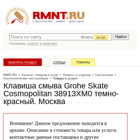
строительство
ремонт
дом и дача
Искать
везде
Например,
ремонт в квартире
ВЫБРАТЬ РАЗДЕЛ
СТАТЬИ
ТОВАРЫ
КАТАЛОГ КОМПАНИЙ
RMNT.RU
/
Каталог товаров и услуг
/
Ремонт и отделка
/
Сантехника
/
Сантехнические инсталляции
/
Товары и услуги
Клавиша смыва Grohe Skate
Cosmopolitan 38913XM0 темно-
красный
. Москва
Внимание! Данное предложение находится в
архиве. Описание и стоимость товара или услуги,
контактные данные поставщика и другие