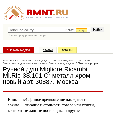
строительство
ремонт
дом и дача
Искать
везде
Например,
деревянные двери
ВЫБРАТЬ РАЗДЕЛ
СТАТЬИ
ТОВАРЫ
КАТАЛОГ КОМПАНИЙ
RMNT.RU
/
Каталог товаров и услуг
/
Ремонт и отделка
/
Сантехника
/
Смесители, водопроводные краны
/
Смесители для душа
/
Товары и услуги
Ручной душ Migliore Ricambi
Ml.Ric-33.101 Cr металл хром
новый арт. 30887
. Москва
Внимание! Данное предложение находится в
архиве. Описание и стоимость товара или услуги,
контактные данные поставщика и другие