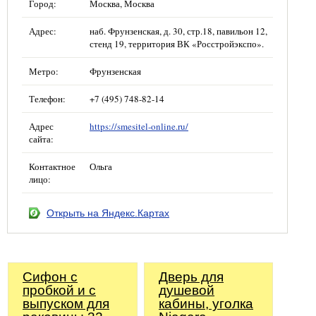
Город:
Москва, Москва
Адрес:
наб. Фрунзенская, д. 30, стр.18, павильон 12,
стенд 19, территория ВК «Росстройэкспо».
Метро:
Фрунзенская
Телефон:
+7 (495) 748-82-14
Адрес
https://smesitel-online.ru/
сайта:
Контактное
Ольга
лицо:
Открыть на Яндекс.Картах
Сифoн с
Дверь для
пробкой и с
душевой
выпуском для
кабины, уголка