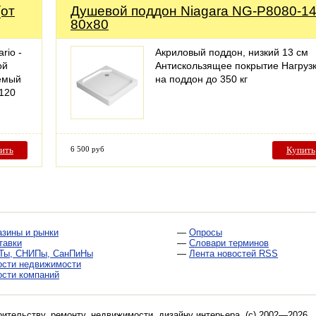
(от
Душевой поддон Niagara NG-P8080-1
80x80
rio -
Акриловый поддон, низкий 13 см
ой
Антискользящее покрытие Нагруз
яемый
на поддон до 350 кг
 120
ить
6 500 руб
Купить
азины и рынки
—
Опросы
тавки
—
Словари терминов
Ты, СНИПы, СанПиНы
—
Лента новостей RSS
ости недвижимости
ости компаний
оительству, ремонту, недвижимости, дизайну интерьера
. (c) 2002—2026