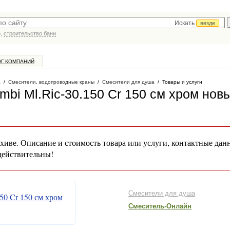
Искать
везде
р,
строительство бани
ОГ КОМПАНИЙ
а
/
Смесители, водопроводные краны
/
Смесители для душа
/
Товары и услуги
mbi Ml.Ric-30.150 Cr 150 см хром нов
хиве. Описание и стоимость товара или услуги, контактные дан
действительны!
Смесители для душа
Смеситель-Онлайн