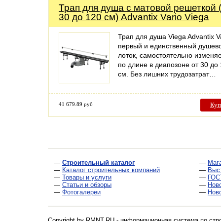
Трап для душа с матовой решеткой 
30 до 120 см) Advantix Vario Viega
Трап для душа Viega Advantix Va
первый и единственный душев
лоток, самостоятельно измен
по длине в диапозоне от 30 до
см. Без лишних трудозатрат…
41 679.89 руб
Куп
—
Строительный каталог
—
Маг
—
Каталог строительных компаний
—
Выс
—
Товары и услуги
—
ГОС
—
Статьи и обзоры
—
Нов
—
Фотогалереи
—
Нов
Copyright by RMNT.RU - информационная система по
стр