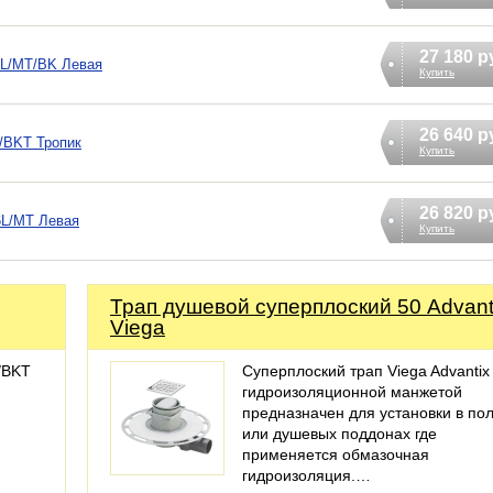
27 180 р
6L/MT/BK Левая
Купить
26 640 р
/BKT Тропик
Купить
26 820 р
6L/MT Левая
Купить
Трап душевой суперплоский 50 Advant
Viega
/BKT
Суперплоский трап Viega Advantix
гидроизоляционной манжетой
предназначен для установки в по
или душевых поддонах где
применяется обмазочная
гидроизоляция.…