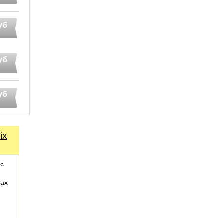
уб
уб
уб
ix
 с
лах