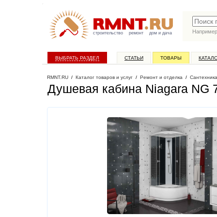
Наприме
строительство
ремонт
дом и дача
ВЫБРАТЬ РАЗДЕЛ
СТАТЬИ
ТОВАРЫ
КАТАЛ
RMNT.RU
/
Каталог товаров и услуг
/
Ремонт и отделка
/
Сантехник
Душевая кабина Niagara NG 