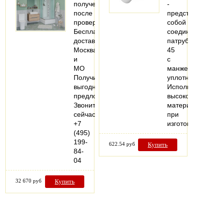
получении,
-
после
представляет
проверки
собой
Бесплатная
соединительны
доставка
патрубок
Москва
45
и
с
МО
манжетным
Получите
уплотнением.
выгодное
Использование
предложение
высококачеств
Звоните
материалов
сейчас
при
+7
изготовлении…
(495)
199-
622.54 руб
Купить
84-
04
32 670 руб
Купить