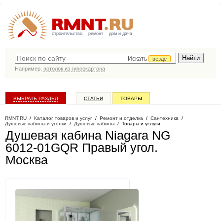
строительство
ремонт
дом и дача
Искать
везде
Например,
потолок из гипсокартона
ВЫБРАТЬ РАЗДЕЛ
СТАТЬИ
ТОВАРЫ
КАТАЛОГ КОМПАНИЙ
RMNT.RU
/
Каталог товаров и услуг
/
Ремонт и отделка
/
Сантехника
/
Душевые кабины и уголки
/
Душевые кабины
/
Товары и услуги
Душевая кабина Niagara NG
6012-01GQR Правый угол
.
Москва