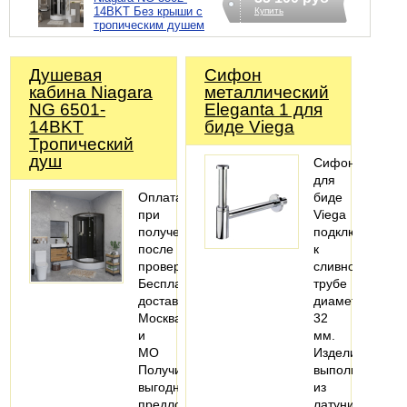
14BKT Без крыши с
Купить
тропическим душем
Душевая
Сифoн
кабина Niagara
металлический
NG 6501-
Eleganta 1 для
14BKT
биде Viega
Тропический
душ
Сифон
для
Оплата
биде
при
Viega
получении,
подключается
после
к
проверки
сливной
Бесплатная
трубе
доставка
диаметром
Москва
32
и
мм.
МО
Изделие
Получите
выполнено
выгодное
из
предложение
латуни,