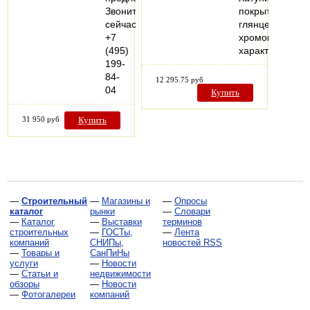
Звоните
покрытой
сейчас
глянцевым
+7
хромом.Технич
(495)
характеристик
199-
84-
12 295.75 руб
04
Купить
31 950 руб
Купить
—
Строительный
—
Магазины и
—
Опросы
каталог
рынки
—
Словари
—
Каталог
—
Выставки
терминов
строительных
—
ГОСТы,
—
Лента
компаний
СНИПы,
новостей RSS
—
Товары и
СанПиНы
услуги
—
Новости
—
Статьи и
недвижимости
обзоры
—
Новости
—
Фотогалереи
компаний