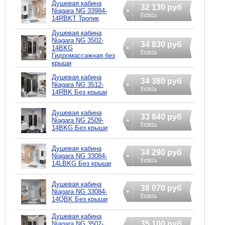
Душевая кабина
32 130 руб
Niagara NG 33984-
Купить
14RBKT Тропик
Душевая кабина
Niagara NG 3502-
34 830 руб
14BKG
Купить
Гидромассажная без
крыши
Душевая кабина
34 380 руб
Niagara NG 3512-
Купить
14RBK Без крыши
Душевая кабина
33 840 руб
Niagara NG 2509-
Купить
14BKG Без крыши
Душевая кабина
34 290 руб
Niagara NG 33084-
Купить
14LBKG Без крыши
Душевая кабина
38 070 руб
Niagara NG 33084-
Купить
14QBK Без крыши
Душевая кабина
35 100 руб
Niagara NG 3502-