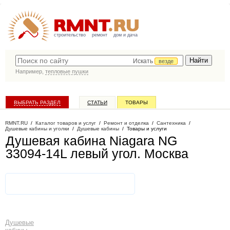
строительство
ремонт
дом и дача
Искать
везде
Например,
тепловые пушки
ВЫБРАТЬ РАЗДЕЛ
СТАТЬИ
ТОВАРЫ
КАТАЛОГ КОМПАНИЙ
RMNT.RU
/
Каталог товаров и услуг
/
Ремонт и отделка
/
Сантехника
/
Душевые кабины и уголки
/
Душевые кабины
/
Товары и услуги
Душевая кабина Niagara NG
33094-14L левый угол
. Москва
Душевые