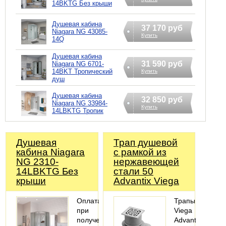
14BKTG Без крыши
Душевая кабина
37 170 руб
Niagara NG 43085-
Купить
14Q
Душевая кабина
31 590 руб
Niagara NG 6701-
14BKT Тропический
Купить
душ
Душевая кабина
32 850 руб
Niagara NG 33984-
Купить
14LBKTG Тропик
Душевая
Трап душевой
кабина Niagara
с рамкой из
NG 2310-
нержавеющей
14LBKTG Без
стали 50
крыши
Advantix Viega
Оплата
Трапы
при
Viega
получении,
Advantix