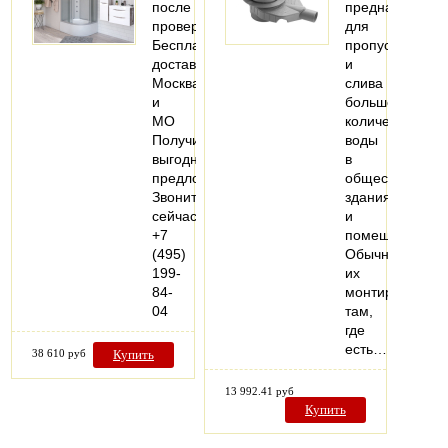
после
предназначены
проверки
для
Бесплатная
пропуска
доставка
и
Москва
слива
и
большого
МО
количества
Получите
воды
выгодное
в
предложение
общественных
Звоните
зданиях
сейчас
и
+7
помещениях.
(495)
Обычно
199-
их
84-
монтируют
04
там,
где
есть…
38 610 руб
Купить
13 992.41 руб
Купить