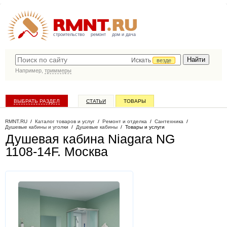
строительство
ремонт
дом и дача
Искать
везде
Например,
триммеры
ВЫБРАТЬ РАЗДЕЛ
СТАТЬИ
ТОВАРЫ
КАТАЛОГ КОМПАНИЙ
RMNT.RU
/
Каталог товаров и услуг
/
Ремонт и отделка
/
Сантехника
/
Душевые кабины и уголки
/
Душевые кабины
/
Товары и услуги
Душевая кабина Niagara NG
1108-14F
. Москва