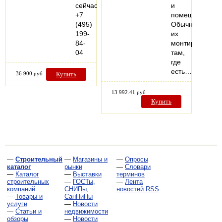
сейчас
и
+7
помещениях.
(495)
Обычно
199-
их
84-
монтируют
04
там,
где
есть…
36 900 руб
Купить
13 992.41 руб
Купить
—
Строительный
—
Магазины и
—
Опросы
каталог
рынки
—
Словари
—
Каталог
—
Выставки
терминов
строительных
—
ГОСТы,
—
Лента
компаний
СНИПы,
новостей RSS
—
Товары и
СанПиНы
услуги
—
Новости
—
Статьи и
недвижимости
обзоры
—
Новости