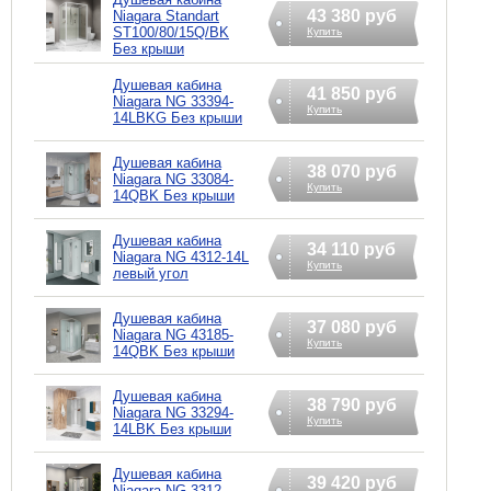
43 380 руб
Niagara Standart
ST100/80/15Q/BK
Купить
Без крыши
Душевая кабина
41 850 руб
Niagara NG 33394-
Купить
14LBKG Без крыши
Душевая кабина
38 070 руб
Niagara NG 33084-
Купить
14QBK Без крыши
Душевая кабина
34 110 руб
Niagara NG 4312-14L
Купить
левый угол
Душевая кабина
37 080 руб
Niagara NG 43185-
Купить
14QBK Без крыши
Душевая кабина
38 790 руб
Niagara NG 33294-
Купить
14LBK Без крыши
Душевая кабина
39 420 руб
Niagara NG 3312-