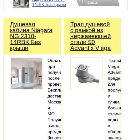
Купить
14LBK Без крыши
Душевая
Трап душевой
кабина Niagara
с рамкой из
NG 2310-
нержавеющей
14RBK Без
стали 50
крыши
Advantix Viega
Оплата
Трапы
при
Viega
получении,
Advantix
после
предназначены
проверки
для
Бесплатная
пропуска
доставка
и
Москва
слива
и
большого
МО
количества
Получите
воды
выгодное
в
предложение
общественных
Звоните
зданиях